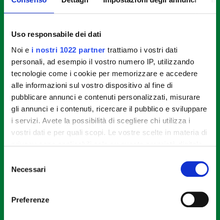
STEP 3
Uso responsabile dei dati
Cuocere le patate: scaldare in una padella
Noi e
i nostri 1022 partner
trattiamo i vostri dati
abbondante olio extravergine d’oliva e cuocere le
personali, ad esempio il vostro numero IP, utilizzando
patate finché risultano morbide e iniziano a
tecnologie come i cookie per memorizzare e accedere
sfaldarsi. Se necessario, coprire con un coperchio e
alle informazioni sul vostro dispositivo al fine di
aggiungere qualche goccio d’acqua dopo la
pubblicare annunci e contenuti personalizzati, misurare
rosolatura iniziale.
gli annunci e i contenuti, ricercare il pubblico e sviluppare
i servizi. Avete la possibilità di scegliere chi utilizza i
STEP 4
vostri dati e per quali scopi. Le vostre scelte in materia di
privacy sono applicabili solo su questa proprietà digitale
Unire alle uova: versare le patate ancora calde
in cui avete effettuato le vostre scelte. È possibile
Selezione
nella ciotola con le uova e condire con sale e pepe.
modificare o revocare il proprio consenso in qualsiasi
Necessari
del
momento dalla Dichiarazione sui cookie o facendo clic
consenso
STEP 5
sull'icona di attivazione della privacy.
Preferenze
Cuocere zucchine e cipolla: in un’altra padella
Con il tuo consenso, vorremmo anche: