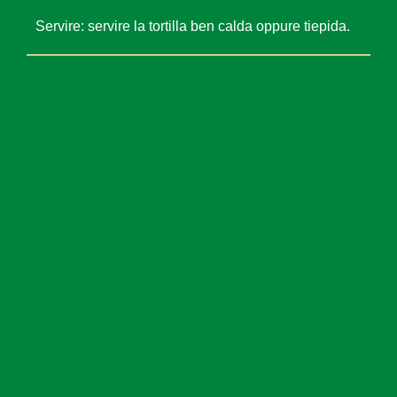
raccolto dal tuo utilizzo dei loro servizi.
Servire: servire la tortilla ben calda oppure tiepida.