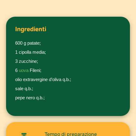
Ingredienti
600 g patate;
1 cipolla media;
3 zucchine;
6
uova
Fileni;
olio extravergine d’oliva q.b.;
sale q.b.;
pepe nero q.b.;
Tempo di preparazione