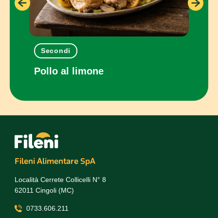
Secondi
Pia
 e
Pollo al limone
Pani
Fileni Alimentare SpA
Località Cerrete Collicelli N° 8
62011 Cingoli (MC)
0733.606.211