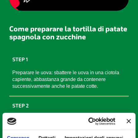
Come preparare la tortilla di patate
spagnola con zucchine
STEP 1
Preparare le uova: sbattere le uova in una ciotola
capiente, abbastanza grande da contenere
successivamente anche le patate cotte.
STEP 2
Tagliare le verdure: sbucciare le patate e tagliarle a
fettine sottili. Affettare anche le zucchine e tagliare
la cipolla a cubetti.
Consenso
Dettagli
Impostazioni degli annunci
In