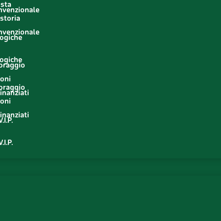
usta
onvenzionale
storia
o
onvenzionale
logiche
o
logiche
oraggio
ioni
oraggio
inanziati
ioni
inanziati
.I.P.
.I.P.