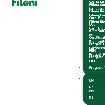
Scelta Gi
Filiera C
La nostra 
Filiera Bi
Filiera C
Carni Bio
Filiera Bi
ECC
Carni Bio
Biomonit
ECC
Certificaz
Biomonit
Progetti F
Certificaz
FIGC
Progetti F
Progetto V
FIGC
IT
Progetto V
IT
EN
DE
EN
DE