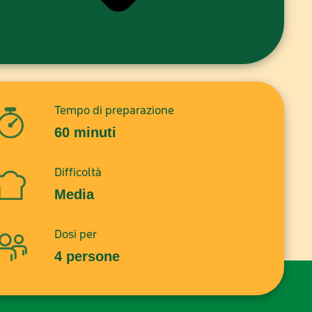
Tempo di preparazione
60 minuti
Difficoltà
Media
Dosi per
4 persone