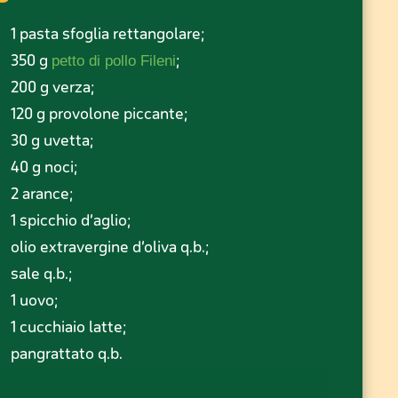
1 pasta sfoglia rettangolare;
350 g
;
petto di pollo Fileni
200 g verza;
120 g provolone piccante;
30 g uvetta;
40 g noci;
2 arance;
1 spicchio d’aglio;
olio extravergine d’oliva q.b.;
sale q.b.;
1 uovo;
1 cucchiaio latte;
pangrattato q.b.