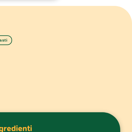
asti
gredienti