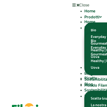
Close
Home
Prodotti
Home
Prodotti
Bio
Everyday 
Bio
Gourmea
Everyday 
Healthy |
Gourmea
Uova
Healthy |
Ricette
Uova
Blog
Ricette
Sostenibilit
Blog
Mondo Filen
Sostenibilit
Mondo Filen
Scelta Gi
La nostra 