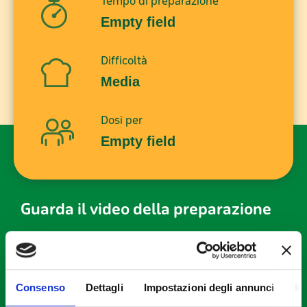
Tempo di preparazione
Empty field
Difficoltà
Media
Dosi per
Empty field
Guarda il video della preparazione
STEP 1
Consenso
Dettagli
Impostazioni degli annunci
In
Tagliate il petto di pollo a cubetti; mescolate gli
ingredienti della marinata e versateli sulla carne;