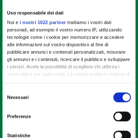
lasciatela marinare per almeno mezz’ora quindi
tagliate i peperoncini verdi a rondelle
Uso responsabile dei dati
Noi e
i nostri 1022 partner
trattiamo i vostri dati
personali, ad esempio il vostro numero IP, utilizzando
STEP 2
tecnologie come i cookie per memorizzare e accedere
Preparate la salsa: pulite lo zenzero e grattugiatelo
alle informazioni sul vostro dispositivo al fine di
finemente, dividete il cipollotto a rondelle,
pubblicare annunci e contenuti personalizzati, misurare
schiacciate un poco lo spicchio d’aglio. Mescolate
gli annunci e i contenuti, ricercare il pubblico e sviluppare
la salsa di soia, l’acqua, l’aceto e aggiungere
i servizi. Avete la possibilità di scegliere chi utilizza i
l’amido per farlo sciogliere. Unite lo zenzero, il
vostri dati e per quali scopi. Le vostre scelte in materia di
cipollotto e l’aglio.
privacy sono applicabili solo su questa proprietà digitale
in cui avete effettuato le vostre scelte. È possibile
Selezione
modificare o revocare il proprio consenso in qualsiasi
Necessari
STEP 3
del
momento dalla Dichiarazione sui cookie o facendo clic
consenso
Fate scaldare 2 cucchiai di olio in una padella, unite
sull'icona di attivazione della privacy.
Preferenze
i cubetti di pollo, un poco di sale e fateli dorare a
fuoco vivace per poi scolarli.
Con il tuo consenso, vorremmo anche:
raccogliere informazioni sulla tua posizione
Statistiche