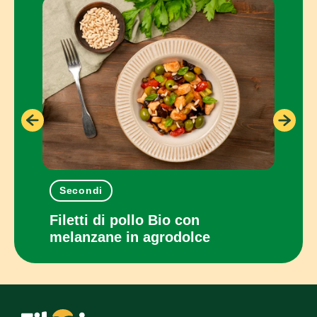
Secondi
Pia
con
Filetti di pollo Bio con
Panc
melanzane in agrodolce
cot