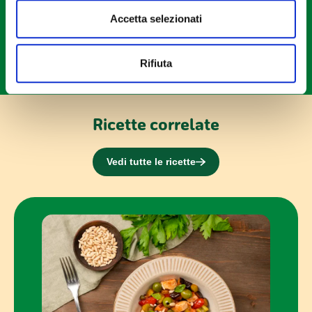
modificare o ritirare il tuo consenso in qualsiasi momento
Accetta selezionati
dalla Dichiarazione sui cookie.
Utilizziamo i cookie per personalizzare contenuti ed
Rifiuta
annunci, per fornire funzionalità dei social media e per
analizzare il nostro traffico. Condividiamo inoltre
informazioni sul modo in cui utilizzi il nostro sito con i
nostri partner che si occupano di analisi dei dati web,
Ricette correlate
pubblicità e social media, i quali potrebbero combinarle
con altre informazioni che hai fornito loro o che hanno
Vedi tutte le ricette
raccolto dal tuo utilizzo dei loro servizi.