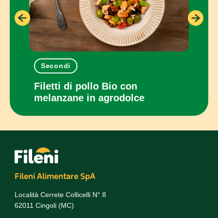
Secondi
Pia
con
Filetti di pollo Bio con
Panc
melanzane in agrodolce
cot
Fileni Alimentare SpA
Località Cerrete Collicelli N° 8
62011 Cingoli (MC)