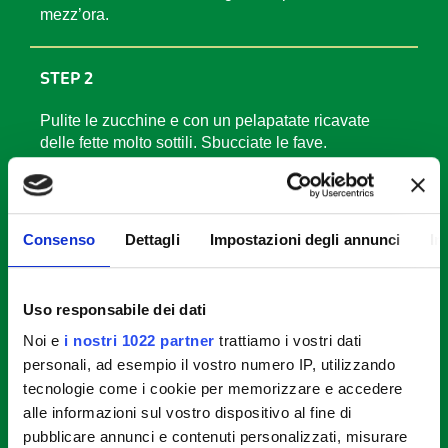
mezz’ora.
STEP 2
Pulite le zucchine e con un pelapatate ricavate
delle fette molto sottili. Sbucciate le fave.
STEP 3
Consenso
Dettagli
Impostazioni degli annunci
In
Fate scottare le fave in acqua salata in ebollizione
per un minuto, scolatele e privatele della pellicina
esterna. Lavate i pomodori e tagliateli a fette.
Uso responsabile dei dati
Noi e
i nostri 1022 partner
trattiamo i vostri dati
STEP 4
personali, ad esempio il vostro numero IP, utilizzando
tecnologie come i cookie per memorizzare e accedere
Fate scaldare una padella o una griglia,
alle informazioni sul vostro dispositivo al fine di
appoggiatevi il pollo dalla parte della pelle,
pubblicare annunci e contenuti personalizzati, misurare
premetelo bene e fatelo cuocere per 15 minuti circa