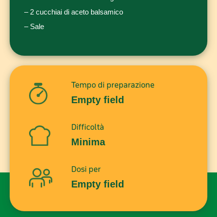
– 2 cucchiai di aceto balsamico
– Sale
Tempo di preparazione
Empty field
Difficoltà
Minima
Dosi per
Empty field