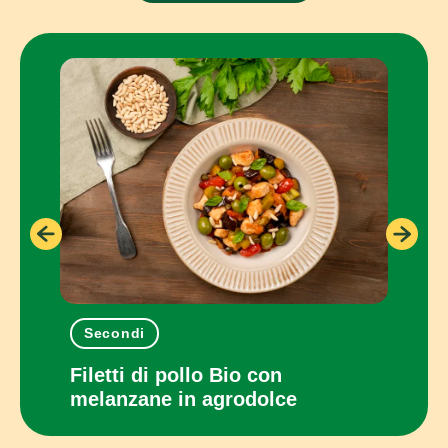
Secondi
Pia
con
Filetti di pollo Bio con
Panc
melanzane in agrodolce
cot