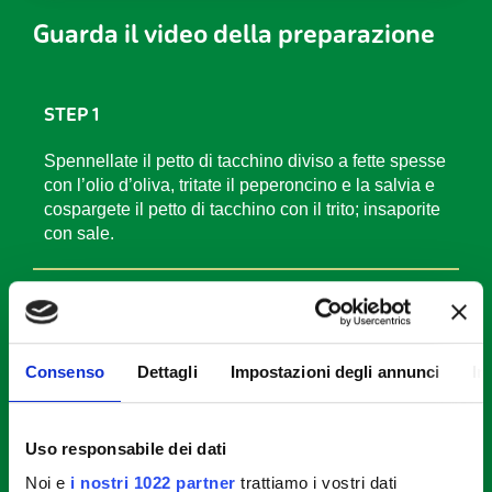
Guarda il video della preparazione
STEP 1
Spennellate il petto di tacchino diviso a fette spesse
con l’olio d’oliva, tritate il peperoncino e la salvia e
cospargete il petto di tacchino con il trito; insaporite
con sale.
STEP 2
Pulite le verdure, tagliate le carote e le zucchine a
Consenso
Dettagli
Impostazioni degli annunci
In
julienne, il peperone ed il sedano a pezzetti ed i
pomodorini a metà.
Uso responsabile dei dati
STEP 3
Noi e
i nostri 1022 partner
trattiamo i vostri dati