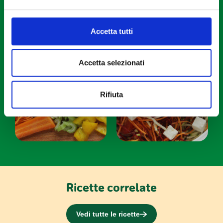
attivamente alla ricerca di caratteristiche specifiche
(impronte digitali).
Approfondisci come vengono elaborati i tuoi dati personali
Accetta tutti
e imposta le tue preferenze nella
sezione dettagli
. Puoi
modificare o ritirare il tuo consenso in qualsiasi momento
Accetta selezionati
dalla Dichiarazione sui cookie.
Utilizziamo i cookie per personalizzare contenuti ed
Rifiuta
annunci, per fornire funzionalità dei social media e per
analizzare il nostro traffico. Condividiamo inoltre
informazioni sul modo in cui utilizzi il nostro sito con i
nostri partner che si occupano di analisi dei dati web,
pubblicità e social media, i quali potrebbero combinarle
con altre informazioni che hai fornito loro o che hanno
raccolto dal tuo utilizzo dei loro servizi.
Ricette correlate
Vedi tutte le ricette