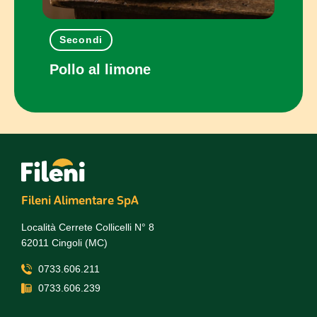
Secondi
Pia
 e
Pollo al limone
Pani
Fileni Alimentare SpA
Località Cerrete Collicelli N° 8
62011 Cingoli (MC)
0733.606.211
0733.606.239