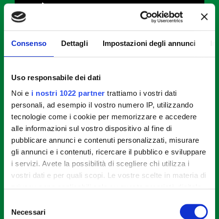
Consenso
Dettagli
Impostazioni degli annunci
In
Come preparare i Fresh Spring
Rolls con Tagliata di Pollo
Uso responsabile dei dati
Noi e
i nostri 1022 partner
trattiamo i vostri dati
STEP 1
personali, ad esempio il vostro numero IP, utilizzando
tecnologie come i cookie per memorizzare e accedere
Preparare le verdure: tagliare i peperoni e le carote
alle informazioni sul vostro dispositivo al fine di
a bastoncini sottili. Staccare le foglie più tenere
pubblicare annunci e contenuti personalizzati, misurare
della lattuga e tagliarle a pezzi larghi circa 3-4 cm.
gli annunci e i contenuti, ricercare il pubblico e sviluppare
Tagliare a metà gli avocado, rimuovere il nocciolo e
i servizi. Avete la possibilità di scegliere chi utilizza i
la buccia, quindi affettare la polpa a striscioline
vostri dati e per quali scopi. Le vostre scelte in materia di
sottili (circa 0,5 cm).
privacy sono applicabili solo su questa proprietà digitale
in cui avete effettuato le vostre scelte. È possibile
Selezione
STEP 2
modificare o revocare il proprio consenso in qualsiasi
Necessari
del