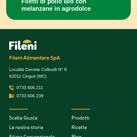
con
Filetti di pollo Bio con
Panc
melanzane in agrodolce
cot
Fileni Alimentare SpA
Località Cerrete Collicelli N° 8
62011 Cingoli (MC)
0733.606.211
0733.606.239
Scelta Giusta
Prodotti
La nostra storia
Ricette
Filiera Convenzionale
Blog