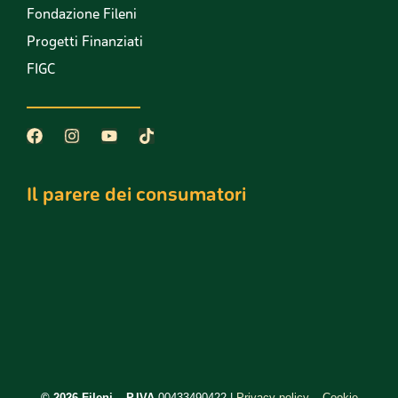
Fondazione Fileni
Progetti Finanziati
FIGC
Il parere dei consumatori
©️ 2026 Fileni – P.IVA
00433490422 |
Privacy policy
–
Cookie