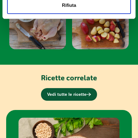
Utilizziamo i cookie per personalizzare contenuti ed
Rifiuta
annunci, per fornire funzionalità dei social media e per
analizzare il nostro traffico. Condividiamo inoltre
informazioni sul modo in cui utilizzi il nostro sito con i
nostri partner che si occupano di analisi dei dati web,
pubblicità e social media, i quali potrebbero combinarle
con altre informazioni che hai fornito loro o che hanno
raccolto dal tuo utilizzo dei loro servizi.
Ricette correlate
Vedi tutte le ricette