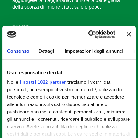
aggiungete la maggiorana, il timo e la parte gialla
della scorza di limone tritati; sale e pepe.
STEP 2
Aiutandovi con una spatolina, spalmate il burro tra
la pelle e la carne del pollo ed un leggerissimo
Consenso
Dettagli
Impostazioni degli annunci
In
strato sulla parte esterna del pollo. Legatelo
utilizzando spago da cucina per mantenerlo in
forma durante la cottura.
Uso responsabile dei dati
Noi e
i nostri 1022 partner
trattiamo i vostri dati
STEP 3
personali, ad esempio il vostro numero IP, utilizzando
tecnologie come i cookie per memorizzare e accedere
Dividete le patate a pezzetti e fatele scottare 5
alle informazioni sul vostro dispositivo al fine di
minuti in acqua salata in ebollizione.
pubblicare annunci e contenuti personalizzati, misurare
gli annunci e i contenuti, ricercare il pubblico e sviluppare
STEP 4
i servizi. Avete la possibilità di scegliere chi utilizza i
vostri dati e per quali scopi. Le vostre scelte in materia di