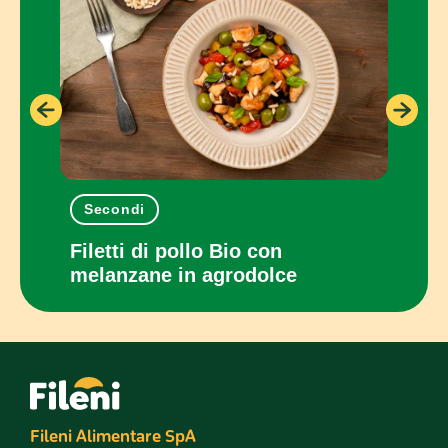
Secondi
Pia
con
Filetti di pollo Bio con
Panc
melanzane in agrodolce
cot
Fileni Alimentare SpA