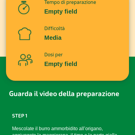
Tempo di preparazione
Empty field
Difficoltà
Media
Dosi per
Empty field
Guarda il video della preparazione
STEP 1
Mescolate il burro ammorbidito all’origano,