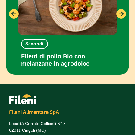
Secondi
Pia
con
Filetti di pollo Bio con
Panc
melanzane in agrodolce
cot
Fileni Alimentare SpA
Località Cerrete Collicelli N° 8
62011 Cingoli (MC)