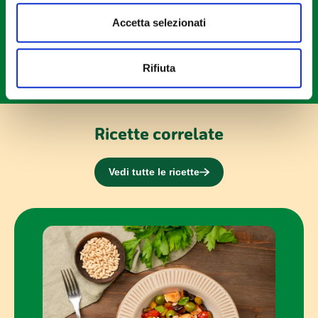
modificare o ritirare il tuo consenso in qualsiasi momento
Accetta selezionati
dalla Dichiarazione sui cookie.
Utilizziamo i cookie per personalizzare contenuti ed
Rifiuta
annunci, per fornire funzionalità dei social media e per
analizzare il nostro traffico. Condividiamo inoltre
informazioni sul modo in cui utilizzi il nostro sito con i
nostri partner che si occupano di analisi dei dati web,
Ricette correlate
pubblicità e social media, i quali potrebbero combinarle
con altre informazioni che hai fornito loro o che hanno
Vedi tutte le ricette
raccolto dal tuo utilizzo dei loro servizi.