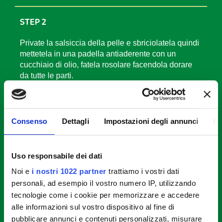
STEP 2
Private la salsiccia della pelle e sbriciolatela quindi
mettetela in una padella antiaderente con un
cucchiaio di olio, fatela rosolare facendola dorare
da tutte le parti.
STEP 3
Consenso
Dettagli
Impostazioni degli annunci
In
Aggiungete le zucchine e continuate la cottura per
un paio di minuti.
Uso responsabile dei dati
STEP 4
Noi e
i nostri 1022 partner
trattiamo i vostri dati
personali, ad esempio il vostro numero IP, utilizzando
Unite i fiori di zucchina, un pizzico di sale e pepe e
tecnologie come i cookie per memorizzare e accedere
lasciate rosolare per un minuto. Nel frattempo
alle informazioni sul vostro dispositivo al fine di
cuocete la pasta in acqua salata in ebollizione,
pubblicare annunci e contenuti personalizzati, misurare