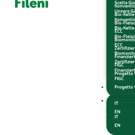
Scelta Gi
Konventio
Unsere G
Bio-Kette
Konventio
Bio-Fleis
Bio-Kette
ECC
Bio-Fleis
Biomonit
ECC
Zertifizi
Biomonit
Finanzier
Zertifizi
FIGC
Finanzier
Progetto V
FIGC
DE
Progetto V
DE
IT
EN
IT
EN