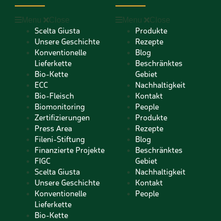
Menu
Close
Menu
Close
Scelta Giusta
Produkte
Unsere Geschichte
Rezepte
Konventionelle
Blog
Lieferkette
Beschränktes
Bio-Kette
Gebiet
ECC
Nachhaltigkeit
Bio-Fleisch
Kontakt
Biomonitoring
People
Zertifizierungen
Produkte
Press Area
Rezepte
Fileni-Stiftung
Blog
Finanzierte Projekte
Beschränktes
FIGC
Gebiet
Scelta Giusta
Nachhaltigkeit
Unsere Geschichte
Kontakt
Konventionelle
People
Lieferkette
Bio-Kette