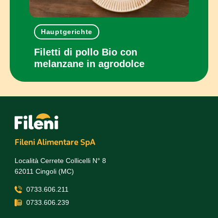
Hauptgerichte
Ein
con
Filetti di pollo Bio con
Panc
melanzane in agrodolce
cot
Fileni Alimentare SpA
Località Cerrete Collicelli N° 8
62011 Cingoli (MC)
0733.606.211
0733.606.239