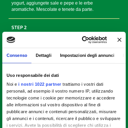
yogurt, aggiungete sale e pepe e le erbe
aromatiche. Mescolate e tenete da parte.
STEP 2
Lavate i pomodori e divideteli a fette spesse.
Consenso
Dettagli
Impostazioni degli annunci
In
STEP 3
Spennellate gli spiedini di pollo con lo yogurt alle
Uso responsabile dei dati
erbe e lasciateli riposare per 10 minuti.
Noi e
i nostri 1022 partner
trattiamo i vostri dati
personali, ad esempio il vostro numero IP, utilizzando
STEP 4
tecnologie come i cookie per memorizzare e accedere
alle informazioni sul vostro dispositivo al fine di
Disponete gli spiedini e i pomodori sopra una
pubblicare annunci e contenuti personalizzati, misurare
griglia da forno, salate i pomodori e infornate a 220
gli annunci e i contenuti, ricercare il pubblico e sviluppare
°C per 15 minuti. Servite gli spiedini
accompagnandoli con i pomodori.
i servizi. Avete la possibilità di scegliere chi utilizza i