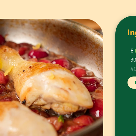
In
8
30
40
1 
ze
1 
1 
me
ol
sa