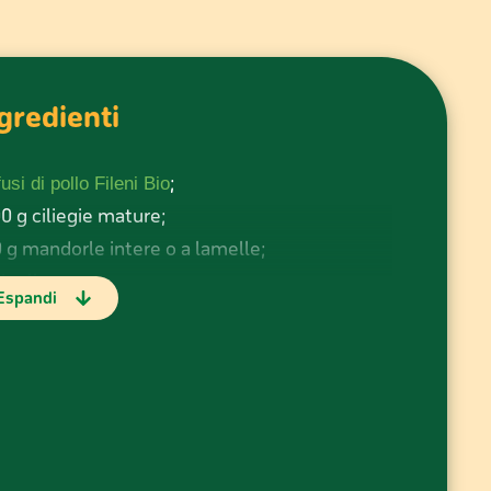
gredienti
;
fusi di pollo Fileni Bio
0 g ciliegie mature;
 g mandorle intere o a lamelle;
cipolla rossa;
Espandi
ste di limone q.b.;
cucchiaio miele;
cucchiaio aceto balsamico;
nta fresca q.b.;
io extravergine d’oliva q.b.;
le q.b.;