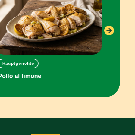
Hauptgerichte
Einziga
Pollo al limone
Panini 