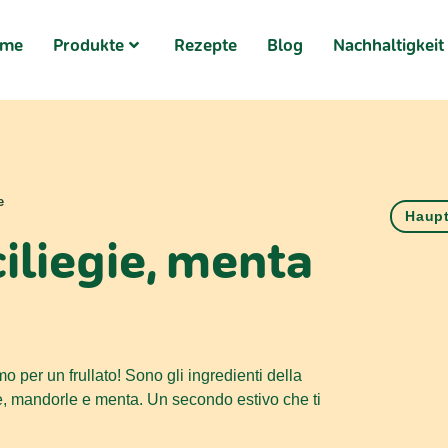
ome
Produkte
Rezepte
Blog
Nachhaltigkeit
e
Haupt
ciliegie, menta
o per un frullato! Sono gli ingredienti della
ie, mandorle e menta. Un secondo estivo che ti