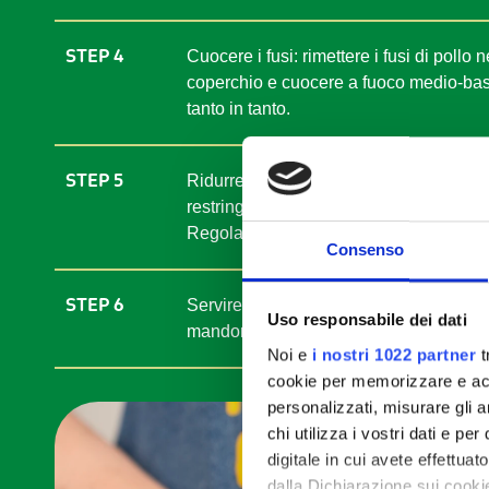
STEP 4
Cuocere i fusi: rimettere i fusi di pollo 
coperchio e cuocere a fuoco medio-bass
tanto in tanto.
STEP 5
Ridurre la salsa: negli ultimi 5 minuti di
restringere il fondo fino a ottenere una
Regolare di sale e pepe.
Consenso
STEP 6
Servire: distribuire i fusi nei piatti, co
Uso responsabile dei dati
mandorle per una nota croccante. Servi
Noi e
i nostri 1022 partner
t
cookie per memorizzare e acce
personalizzati, misurare gli an
chi utilizza i vostri dati e pe
digitale in cui avete effettua
dalla Dichiarazione sui cookie