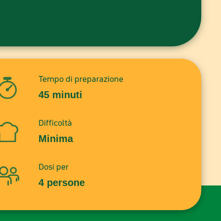
pe nero q.b.;
Tempo di preparazione
45 minuti
Difficoltà
Minima
Dosi per
4 persone