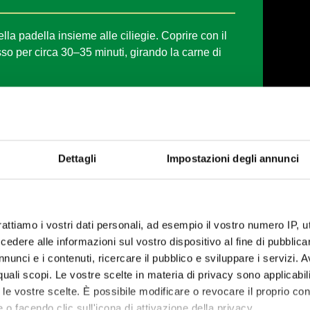
nella padella insieme alle ciliegie. Coprire con il
o per circa 30–35 minuti, girando la carne di
 cottura togliere il coperchio e lasciare
 salsa lucida e leggermente caramellata.
Dettagli
Impostazioni degli annunci
mpletare con il fondo alle ciliegie e aggiungere le
re ben caldo.
rattiamo i vostri dati personali, ad esempio il vostro numero IP, 
dere alle informazioni sul vostro dispositivo al fine di pubblica
nunci e i contenuti, ricercare il pubblico e sviluppare i servizi. A
r quali scopi. Le vostre scelte in materia di privacy sono applicabi
to le vostre scelte. È possibile modificare o revocare il proprio 
 o facendo clic sull'icona di attivazione della privacy.