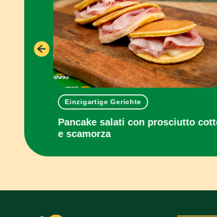
Einzigartige Gerichte
anzane in
Pancake salati con prosciutto cot
e scamorza