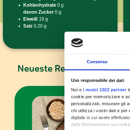
Kohlenhydrate
0 g
davon Zucker
0 g
Eiweiß
19 g
Salz
0.20 g
Consenso
Neueste Rezepte
Uso responsabile dei dati
Noi e
i nostri 1022 partner
t
cookie per memorizzare e acce
personalizzati, misurare gli an
chi utilizza i vostri dati e pe
digitale in cui avete effettua
dalla Dichiarazione sui cookie