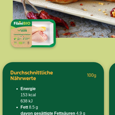
Durchschnittliche
100g
Nährwerte
Energie
153 kcal
638 kJ
Fett
8.5 g
davon gesättigte Fettsäuren
4.9 g