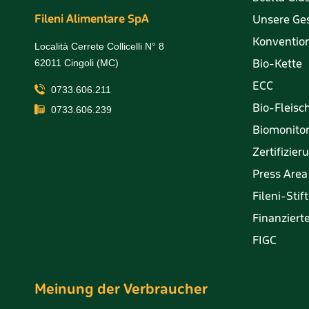
Fileni Alimentare SpA
Unsere Ge
Konvention
Località Cerrete Collicelli N° 8
Bio-Kette
62011 Cingoli (MC)
ECC
0733.606.211
Bio-Fleisc
0733.606.239
Biomonito
Zertifizie
Press Area
Fileni-Stif
Finanzierte
FIGC
Meinung der Verbraucher