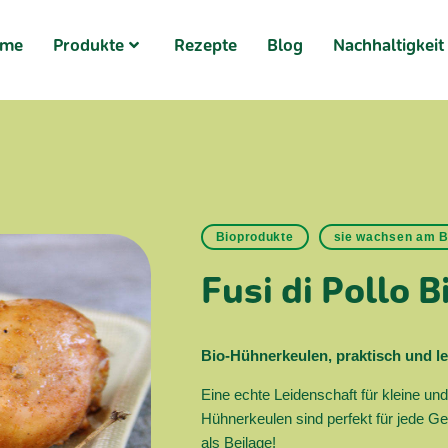
ome
Produkte
Rezepte
Blog
Nachhaltigkeit
Bioprodukte
sie wachsen am 
Fusi di Pollo B
Bio-Hühnerkeulen, praktisch und l
Eine echte Leidenschaft für kleine un
Hühnerkeulen sind perfekt für jede Gel
als Beilage!