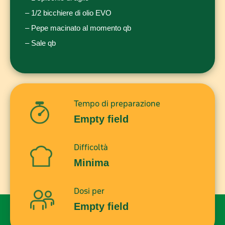
– 1/2 bicchiere di olio EVO
– Pepe macinato al momento qb
– Sale qb
Tempo di preparazione
Empty field
Difficoltà
Minima
Dosi per
Empty field