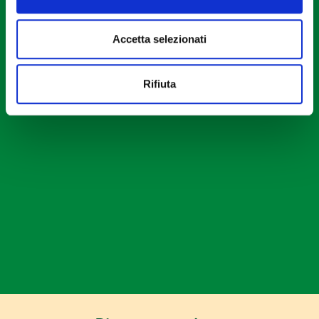
e imposta le tue preferenze nella
sezione dettagli
. Puoi
modificare o ritirare il tuo consenso in qualsiasi momento
Accetta selezionati
dalla Dichiarazione sui cookie.
Utilizziamo i cookie per personalizzare contenuti ed
Rifiuta
annunci, per fornire funzionalità dei social media e per
analizzare il nostro traffico. Condividiamo inoltre
informazioni sul modo in cui utilizzi il nostro sito con i
nostri partner che si occupano di analisi dei dati web,
pubblicità e social media, i quali potrebbero combinarle
con altre informazioni che hai fornito loro o che hanno
raccolto dal tuo utilizzo dei loro servizi.