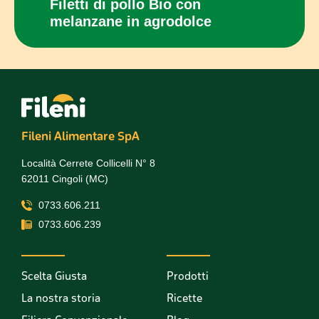
con
Filetti di pollo Bio con
Panc
melanzane in agrodolce
cot
Fileni Alimentare SpA
Località Cerrete Collicelli N° 8
62011 Cingoli (MC)
0733.606.211
0733.606.239
Scelta Giusta
Prodotti
La nostra storia
Ricette