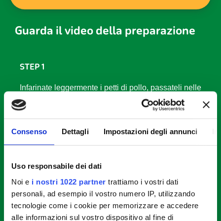
Guarda il video della preparazione
STEP 1
Infarinate leggermente i petti di pollo, passateli nelle
uova sbattute e fateli rosolare (2 min per lato) in una
padella con il burro fuso spumeggiante. Salate e
pepate leggermente e versate il vino. Lasciate
sfumare alzando la fiamma e proseguite la cottura
Consenso
Dettagli
Impostazioni degli annunci
In
per 3 minuti. Bagnate con 2 mestoli di brodo e
proseguite la cottura per 15 minuti a padella coperta
(controllando in caso il liquido di cottura
Uso responsabile dei dati
asciugasse). Regolate di sale e pepe.
Noi e
i nostri 1022 partner
trattiamo i vostri dati
personali, ad esempio il vostro numero IP, utilizzando
STEP 2
tecnologie come i cookie per memorizzare e accedere
alle informazioni sul vostro dispositivo al fine di