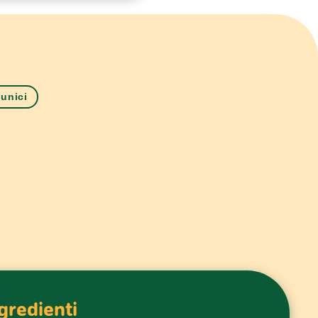
 unici
gredienti