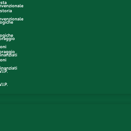
usta
onvenzionale
storia
o
onvenzionale
logiche
o
logiche
oraggio
ioni
oraggio
inanziati
ioni
inanziati
.I.P.
.I.P.