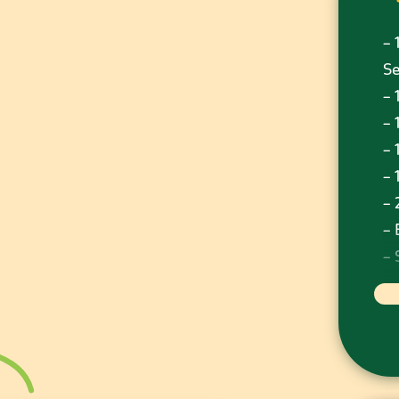
– 
S
– 
– 
– 
– 
– 
– 
– 