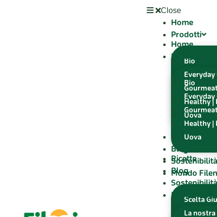
Close
Home
Prodotti
Home
Prodotti
Bio
Everyday 
Bio
Gourmea
Everyday 
Healthy |
Gourmea
Uova
Healthy |
Ricette
Uova
Blog
Ricette
Sostenibilit
Blog
Mondo Filen
Sostenibilit
Mondo Filen
Scelta Gi
La nostra 