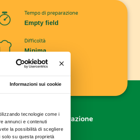
Tempo di preparazione
Empty field
Difficoltà
Minima
Dosi per
Empty field
Informazioni sui cookie
utilizzando tecnologie come i
 il video della preparazione
re annunci e contenuti
vete la possibilità di scegliere
li solo su questa proprietà