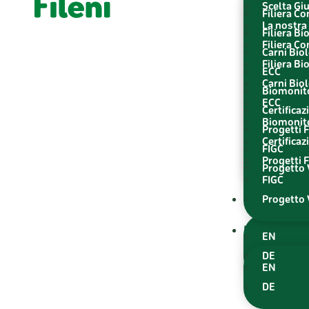
Scelta Gi
Filiera C
La nostra 
Filiera Bi
Filiera C
Carni Bio
Filiera Bi
ECC
Carni Bio
Biomonit
ECC
Certificaz
Biomonit
Progetti F
Certificaz
FIGC
Progetti F
Progetto V
FIGC
IT
Progetto V
IT
EN
DE
EN
DE