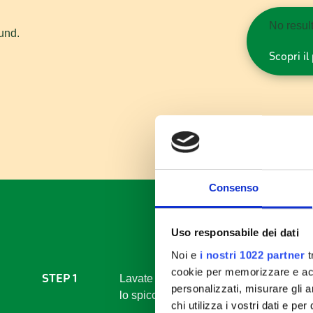
No resul
und.
Scopri i
Consenso
Uso responsabile dei dati
Noi e
i nostri 1022 partner
t
cookie per memorizzare e acce
STEP 1
Lavate e spuntate sia la melanzana che 
personalizzati, misurare gli an
lo spicchio d’aglio.
chi utilizza i vostri dati e pe