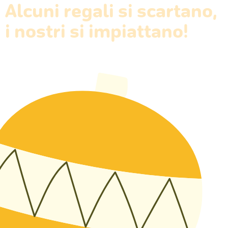
Alcuni regali si scartano,
i nostri si impiattano!