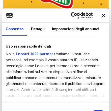
Consenso
Dettagli
Impostazioni degli annunci
In
Uso responsabile dei dati
Noi e
i nostri 1022 partner
trattiamo i vostri dati
personali, ad esempio il vostro numero IP, utilizzando
tecnologie come i cookie per memorizzare e accedere
alle informazioni sul vostro dispositivo al fine di
pubblicare annunci e contenuti personalizzati, misurare
gli annunci e i contenuti, ricercare il pubblico e sviluppare
i servizi. Avete la possibilità di scegliere chi utilizza i
vostri dati e per quali scopi. Le vostre scelte in materia di
privacy sono applicabili solo su questa proprietà digitale
in cui avete effettuato le vostre scelte. È possibile
Selezione