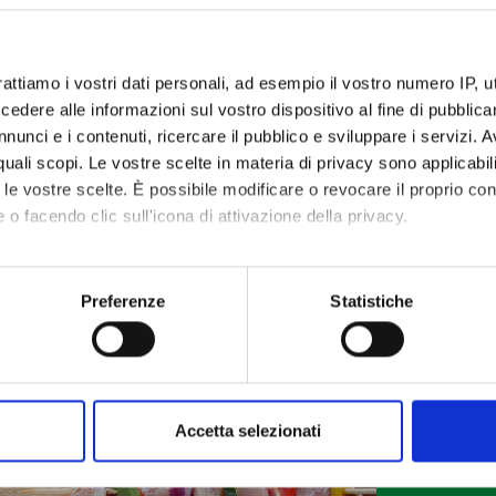
rattiamo i vostri dati personali, ad esempio il vostro numero IP, 
dere alle informazioni sul vostro dispositivo al fine di pubblica
nunci e i contenuti, ricercare il pubblico e sviluppare i servizi. A
r quali scopi. Le vostre scelte in materia di privacy sono applicabi
to le vostre scelte. È possibile modificare o revocare il proprio 
 o facendo clic sull'icona di attivazione della privacy.
mo anche:
oni sulla tua posizione geografica, con un'approssimazione di qu
Preferenze
Statistiche
spositivo, scansionandolo attivamente alla ricerca di caratteristich
aborati i tuoi dati personali e imposta le tue preferenze nella
s
consenso in qualsiasi momento dalla Dichiarazione sui cookie.
Accetta selezionati
nalizzare contenuti ed annunci, per fornire funzionalità dei socia
inoltre informazioni sul modo in cui utilizzi il nostro sito con i n