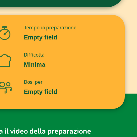
Tempo di preparazione
Empty field
Difficoltà
Minima
Dosi per
Empty field
 il video della preparazione