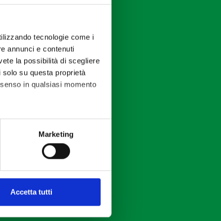
utilizzando tecnologie come i
re annunci e contenuti
vete la possibilità di scegliere
li solo su questa proprietà
consenso in qualsiasi momento
alche metro,
Marketing
e specifiche (impronte
ezione dettagli
. Puoi
Accetta tutti
l media e per analizzare il
ostri partner che si occupano