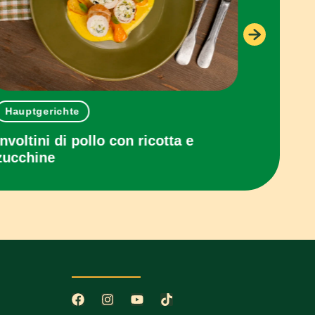
Hauptgerichte
Hauptg
Involtini di pollo con ricotta e
Pollo a
zucchine