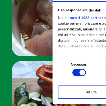
Uso responsabile dei dati
Noi e
i nostri 1022 partner
t
cookie per memorizzare e acce
personalizzati, misurare gli an
chi utilizza i vostri dati e pe
digitale in cui avete effettua
dalla Dichiarazione sui cookie
Con il tuo consenso, vorrem
Selezione
raccogliere informazi
Necessari
del
Identificare il tuo di
consenso
digitali).
Approfondisci come vengono el
modificare o ritirare il tuo 
Rifiuta
Utilizziamo i cookie per perso
nostro traffico. Condividiamo 