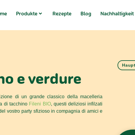
ome
Produkte
Rezepte
Blog
Nachhaltigkeit
Haupt
ino e verdure
izione di un grande classico della macelleria
esa di tacchino
Fileni BIO
, questi deliziosi infilzati
el vostro party sfizioso in compagnia di amici e