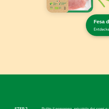
Fesa d
Entdecke
STEP 2
Pulite il peperone, privatelo dei semi e 