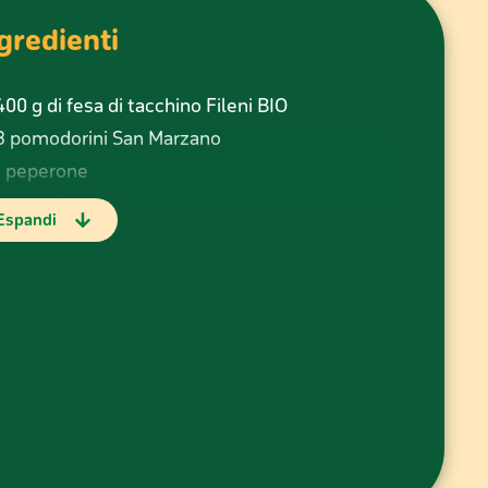
gredienti
400 g di fesa di tacchino Fileni BIO
8 pomodorini San Marzano
1 peperone
1 zucchina
Espandi
1 cipolla di Tropea I.G.P.
3 cucchiai di olio extravergine d’oliva
1 dl di vino bianco
Qualche bacca di ginepro
Qualche foglia di salvia
Il succo di ½ limone
Sale e pepe