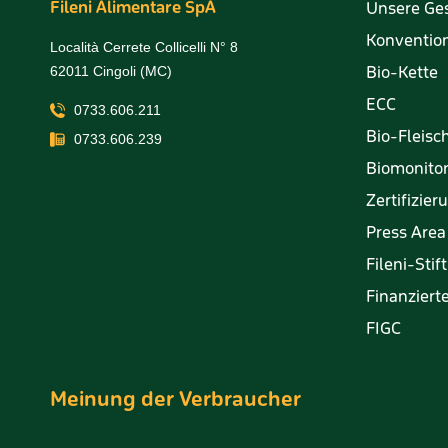
Fileni Alimentare SpA
Unsere Ge
Konvention
Località Cerrete Collicelli N° 8
Bio-Kette
62011 Cingoli (MC)
ECC
0733.606.211
Bio-Fleisc
0733.606.239
Biomonito
Zertifizie
Press Area
Fileni-Stif
Finanzierte
FIGC
Meinung der Verbraucher