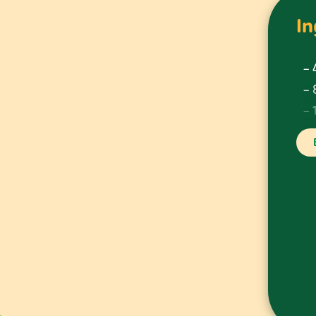
In
– 
– 
– 
– 
– 
– 
– 
– 
– 
– 
– 