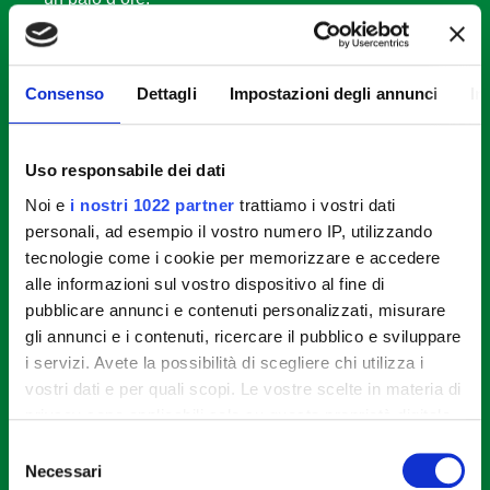
STEP 2
Consenso
Dettagli
Impostazioni degli annunci
In
Togliete il pollo dalla marinatura e spennellatelo
con olio d’oliva.
Uso responsabile dei dati
Noi e
i nostri 1022 partner
trattiamo i vostri dati
STEP 3
personali, ad esempio il vostro numero IP, utilizzando
Cospargete il pollo da tutti i lati con lo Za’Atar
tecnologie come i cookie per memorizzare e accedere
premendolo un pochino per farlo appiccicare
alle informazioni sul vostro dispositivo al fine di
all’olio.
pubblicare annunci e contenuti personalizzati, misurare
gli annunci e i contenuti, ricercare il pubblico e sviluppare
i servizi. Avete la possibilità di scegliere chi utilizza i
STEP 4
vostri dati e per quali scopi. Le vostre scelte in materia di
privacy sono applicabili solo su questa proprietà digitale
Fate scaldare la griglia, adagiatevi il pollo e,
in cui avete effettuato le vostre scelte. È possibile
schiacciandolo un poco, fatelo cuocere 15 minuti
Selezione
per lato. A fine cottura cospargetelo con il
modificare o revocare il proprio consenso in qualsiasi
Necessari
del