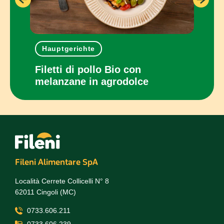
Hauptgerichte
Ein
con
Filetti di pollo Bio con
Panc
melanzane in agrodolce
cot
Fileni Alimentare SpA
Località Cerrete Collicelli N° 8
62011 Cingoli (MC)
0733.606.211