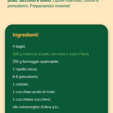
pollo, tacchino e suino
, cipolle marinate, cetrioli e
pomodorini. Prepariamolo insieme!
Ingredienti
4 bagel;
300 g salsiccia di pollo, tacchino e suino Fileni
;
250 g formaggio spalmabile;
1 cipolla rossa;
6-8 pomodorini;
1 cetriolo;
1 cucchiaio aceto di mele;
1 cucchiaino zucchero;
olio extravergine d’oliva q.b.;