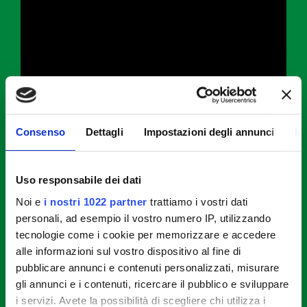
Consenso
Dettagli
Impostazioni degli annunci
In
Come preparare i bagel con crema
al formaggio, crumble di salsiccia,
Uso responsabile dei dati
cipolle marinate, cetrioli e
Noi e
i nostri 1022 partner
trattiamo i vostri dati
pomodorini
personali, ad esempio il vostro numero IP, utilizzando
tecnologie come i cookie per memorizzare e accedere
alle informazioni sul vostro dispositivo al fine di
STEP 1
pubblicare annunci e contenuti personalizzati, misurare
gli annunci e i contenuti, ricercare il pubblico e sviluppare
Marinare la cipolla: affettare sottilmente la cipolla
i servizi. Avete la possibilità di scegliere chi utilizza i
rossa e trasferirla in una ciotola con l’aceto di mele,