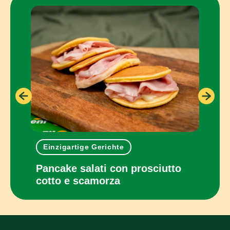
Einzigartige Gerichte
Hau
Pancake salati con prosciutto
Invo
cotto e scamorza
zuc