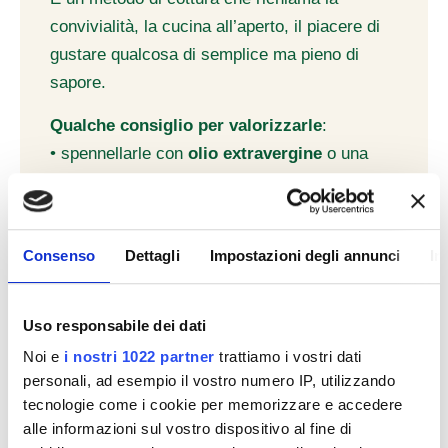
convivialità, la cucina all’aperto, il piacere di
gustare qualcosa di semplice ma pieno di
sapore.
Qualche consiglio per valorizzarle
:
• spennellarle con
olio extravergine
o una
marinatura leggera a base di
limone, erbe e
pepe
;
• servirle con una
salsa allo yogurt
, una
Consenso
Dettagli
Impostazioni degli annunci
In
senape rustica
o una
giardiniera fatta in
casa
.
Uso responsabile dei dati
Die
salsicce di pollo e tacchino bio
sono
Noi e
i nostri 1022 partner
trattiamo i vostri dati
perfette
alla griglia
e si abbinano bene a
personali, ad esempio il vostro numero IP, utilizzando
contorni estivi come
panzanella
,
verdure
tecnologie come i cookie per memorizzare e accedere
grigliate
o
insalate di patate
. Una soluzione
alle informazioni sul vostro dispositivo al fine di