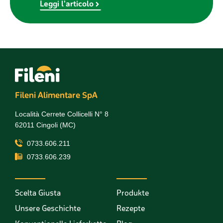
Leg
Fileni Alimentare SpA
Località Cerrete Collicelli N° 8
62011 Cingoli (MC)
0733.606.211
0733.606.239
Scelta Giusta
Produkte
Unsere Geschichte
Rezepte