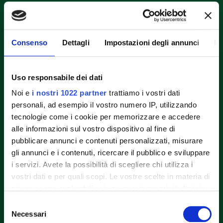
Fileni Alimentare SpA
Consenso
Dettagli
Impostazioni degli annunci
In
Località Cerrete Collicelli N° 8
62011 Cingoli (MC)
Uso responsabile dei dati
0733.606.211
Noi e
i nostri 1022 partner
trattiamo i vostri dati
0733.606.239
personali, ad esempio il vostro numero IP, utilizzando
tecnologie come i cookie per memorizzare e accedere
alle informazioni sul vostro dispositivo al fine di
Menu
Close
Menu
Close
pubblicare annunci e contenuti personalizzati, misurare
Scelta Giusta
Produkte
gli annunci e i contenuti, ricercare il pubblico e sviluppare
Unsere Geschichte
Rezepte
i servizi. Avete la possibilità di scegliere chi utilizza i
Konventionelle
Blog
vostri dati e per quali scopi. Le vostre scelte in materia di
Lieferkette
Beschränktes
privacy sono applicabili solo su questa proprietà digitale
Bio-Kette
Gebiet
in cui avete effettuato le vostre scelte. È possibile
ECC
Nachhaltigkeit
Selezione
Bio-Fleisch
Kontakt
modificare o revocare il proprio consenso in qualsiasi
Necessari
del