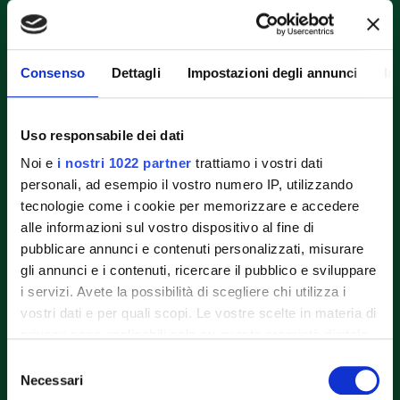
Fileni Alimentare SpA
Consenso
Dettagli
Impostazioni degli annunci
In
Località Cerrete Collicelli N° 8
62011 Cingoli (MC)
0733.606.211
Uso responsabile dei dati
0733.606.239
Noi e
i nostri 1022 partner
trattiamo i vostri dati
personali, ad esempio il vostro numero IP, utilizzando
tecnologie come i cookie per memorizzare e accedere
Menu
Close
Menu
Close
alle informazioni sul vostro dispositivo al fine di
Scelta Giusta
Prodotti
pubblicare annunci e contenuti personalizzati, misurare
La nostra storia
Ricette
gli annunci e i contenuti, ricercare il pubblico e sviluppare
Filiera
Blog
i servizi. Avete la possibilità di scegliere chi utilizza i
Convenzionale
Area Riservata
vostri dati e per quali scopi. Le vostre scelte in materia di
Filiera Bio
Sostenibilità
ECC
Contatti
privacy sono applicabili solo su questa proprietà digitale
Carni Biologiche
People
in cui avete effettuato le vostre scelte. È possibile
Selezione
Biomonitoraggio
Prodotti
modificare o revocare il proprio consenso in qualsiasi
Necessari
del
Certificazioni
Ricette
momento dalla Dichiarazione sui cookie o facendo clic