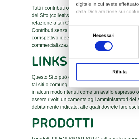
digitale in cui avete effettua
Tutti i contributi o materiali trasmessi a FILENI 
dalla Dichiarazione sui cookie
del Sito (collettivamente, i “Contributi”) sarann
relazione a tali Contributi e potrà liberamente cop
Con il tuo consenso, vorrem
Selezione
Contributi senza alcuna limitazione o corrispettiv
raccogliere informazi
Necessari
del
corrispettivo idee, concetti, know-how o tecniche c
Identificare il tuo di
consenso
commercializzazione di prodotti che incorporino ta
digitali).
LINKS E INFORMA
Approfondisci come vengono el
modificare o ritirare il tuo 
Rifiuta
Questo Sito può contenere rinvii ad altri siti web
Utilizziamo i cookie per perso
tal siti o comunque ottenibili per loro tramite. Tut
nostro traffico. Condividiamo 
in alcun modo ritenuti come un avallo espresso o
di analisi dei dati web, pubbl
essere rivolti unicamente agli amministratori dei s
che hanno raccolto dal tuo uti
debitamente indicate, alle quali dovrete fare escl
PRODOTTI
I prodotti FILENI SIMAR SRL® raffigurati in ques