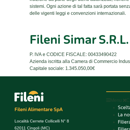
sistemi. Ogni azione di tal fatta sarà portata senz
delle vigenti leggi e convenzioni internazionali.
Fileni Simar S.R.L.
P. IVA e CODICE FISCALE: 00433490422
Azienda iscritta alla Camera di Commercio Indust
Capitale sociale: 1.345.050,00€
Menu
C
Scelt
Fileni Alimentare SpA
La no
Località Cerrete Collicelli N° 8
Filie
62011 Cingoli (MC)
Filier