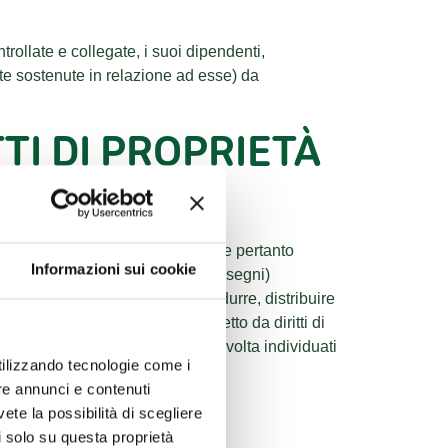
ollate e collegate, i suoi dipendenti,
nte sostenute in relazione ad esse) da
TTI DI PROPRIETÀ
 di proprietà intellettu ale . Potete pertanto
Informazioni sui cookie
gini, animazioni, video, logo e disegni)
care, stampare, mostrare, riprodurre, distribuire
può contenere materi ale protetto da diritti di
dei relativi diritti quali di volta in volta individuati
utilizzando tecnologie come i
re annunci e contenuti
vete la possibilità di scegliere
li solo su questa proprietà