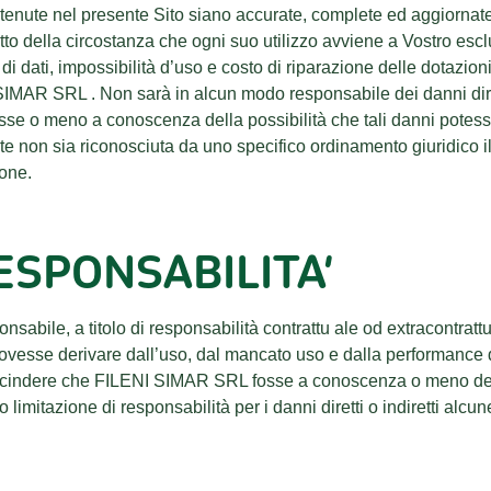
nute nel presente Sito siano accurate, complete ed aggiornate, ch
to della circostanza che ogni suo utilizzo avviene a Vostro esclus
 di dati, impossibilità d’uso e costo di riparazione delle dotazion
IMAR SRL . Non sarà in alcun modo responsabile dei danni diretti,
sse o meno a conoscenza della possibilità che tali danni potesser
cite non sia riconosciuta da uno specifico ordinamento giuridico
ione.
RESPONSABILITA’
le, a titolo di responsabilità contrattu ale od extracontrattu a
 dovesse derivare dall’uso, dal mancato uso e dalla performance 
rescindere che FILENI SIMAR SRL fosse a conoscenza o meno della
limitazione di responsabilità per i danni diretti o indiretti alcu