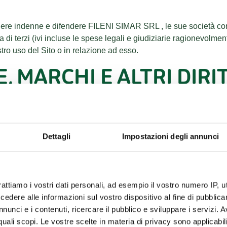
re indenne e difendere FILENI SIMAR SRL , le sue società contr
a di terzi (ivi incluse le spese legali e giudiziarie ragionevolme
stro uso del Sito o in relazione ad esso.
, MARCHI E ALTRI DIRI
in esso contenuto, è protetto dal diritto d’autore e da altri diritti
Dettagli
Impostazioni degli annunci
sto Sito (tra cui, a titolo meramente esemplificativo, testi, imma
i ale . Salvo quanto qui disposto non è consentito usare, modifi
Sito senza il consenso scritto di FILENI SIMAR SRL . Questo Sito 
izzi consentiti dovranno essere verificati con i titolari o licenziatari 
rattiamo i vostri dati personali, ad esempio il vostro numero IP, 
dere alle informazioni sul vostro dispositivo al fine di pubblica
nunci e i contenuti, ricercare il pubblico e sviluppare i servizi. A
r quali scopi. Le vostre scelte in materia di privacy sono applicabi