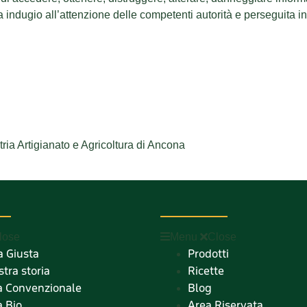
a indugio all’attenzione delle competenti autorità e perseguita in 
ria Artigianato e Agricoltura di Ancona
lose
Menu
Close
a Giusta
Prodotti
stra storia
Ricette
ra Convenzionale
Blog
a Bio
Area Riservata