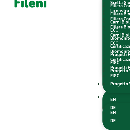
Scelta Gi
Filiera C
La nostra 
Filiera Bi
Filiera C
Carni Bio
Filiera Bi
ECC
Carni Bio
Biomonit
ECC
Certificaz
Biomonit
Progetti F
Certificaz
FIGC
Progetti F
Progetto V
FIGC
IT
Progetto V
IT
EN
DE
EN
DE