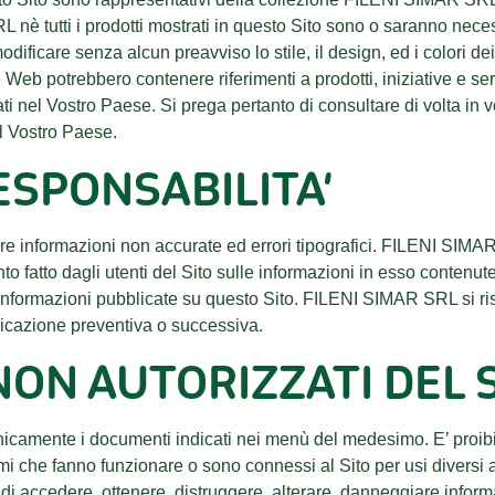
nè tutti i prodotti mostrati in questo Sito sono o saranno neces
ficare senza alcun preavviso lo stile, il design, ed i colori d
b potrebbero contenere riferimenti a prodotti, iniziative e ser
i nel Vostro Paese. Si prega pertanto di consultare di volta in 
el Vostro Paese.
ESPONSABILITA’
ere informazioni non accurate ed errori tipografici. FILENI SIMA
o fatto dagli utenti del Sito sulle informazioni in esso contenute
nformazioni pubblicate su questo Sito. FILENI SIMAR SRL si rise
nicazione preventiva o successiva.
NON AUTORIZZATI DEL 
 unicamente i documenti indicati nei menù del medesimo. E’ proibi
stemi che fanno funzionare o sono connessi al Sito per usi diversi 
 di accedere, ottenere, distruggere, alterare, danneggiare informa