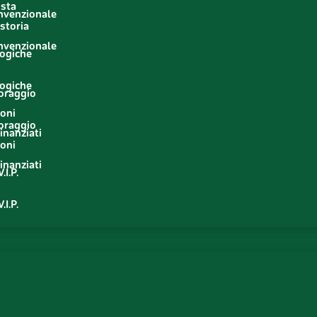
usta
onvenzionale
storia
o
onvenzionale
logiche
o
logiche
oraggio
ioni
oraggio
inanziati
ioni
inanziati
.I.P.
.I.P.