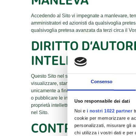
MANLEVA
Accedendo al Sito vi impegnate a manlevare, tene
amministratori ed azionisti da qualsivoglia pretes
qualsivoglia pretesa avanzata da terzi circa il Vo
DIRITTO D’AUTORE
INTELLETTUALE
Questo Sito nel suo complesso, e tutto il materi ale 
Consenso
visualizzare, stampare e copiare i contenuti di que
unicamente a fini personali di natura non commerc
o pubblicare le informazioni contenute in questo 
Uso responsabile dei dati
proprietà intellettu ale di terzi. In tali casi gli util
Noi e
i nostri 1022 partner
t
nel Sito.
cookie per memorizzare e acce
CONTRIBUTI
personalizzati, misurare gli an
chi utilizza i vostri dati e pe