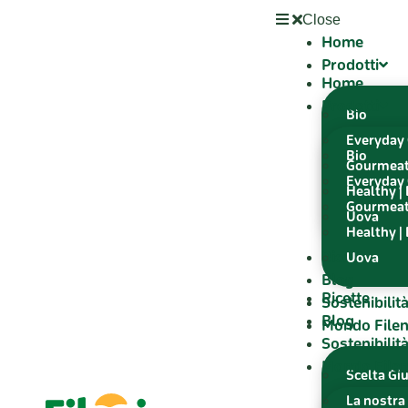
Close
Home
Prodotti
Home
Prodotti
Bio
Everyday 
Bio
Gourmea
Everyday 
Healthy |
Gourmea
Uova
Healthy |
Ricette
Uova
Blog
Ricette
Sostenibilit
Blog
Mondo Filen
Sostenibilit
Mondo Filen
Scelta Gi
La nostra 