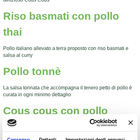
Riso basmati con pollo
thai
Pollo italiano allevato a terra proposto con riso basmati e
salsa al curry
Pollo tonnè
La salsa tonnata che accompagna il tenero petto di pollo è
curata in ogni minimo dettaglio
Cous cous con pollo
Dall’originale ricetta nord africana Fileni porta in tavola il
delizioso Cous Cous
Consenso
Dettagli
Impostazioni degli annunci
In