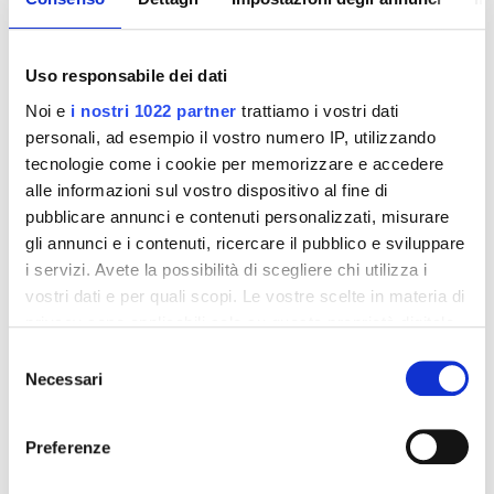
Paella con carne
Uso responsabile dei dati
Dall’originale ricetta Catalana ecco in tavola la Paella con
Noi e
i nostri 1022 partner
trattiamo i vostri dati
carne
personali, ad esempio il vostro numero IP, utilizzando
Brasato di tacchino con
tecnologie come i cookie per memorizzare e accedere
alle informazioni sul vostro dispositivo al fine di
pubblicare annunci e contenuti personalizzati, misurare
patate
gli annunci e i contenuti, ricercare il pubblico e sviluppare
i servizi. Avete la possibilità di scegliere chi utilizza i
Il brasato è preparato con la fesa di tacchino, cotto con vino
vostri dati e per quali scopi. Le vostre scelte in materia di
bianco e accompagnato dalle migliori patate
privacy sono applicabili solo su questa proprietà digitale
in cui avete effettuato le vostre scelte. È possibile
Selezione
Polpettone a fette con
modificare o revocare il proprio consenso in qualsiasi
Necessari
del
momento dalla Dichiarazione sui cookie o facendo clic
consenso
verdure
sull'icona di attivazione della privacy.
Preferenze
Con il tuo consenso, vorremmo anche:
Ti verrà benissimo, in un lampo. Il tuo nuovo asso nella