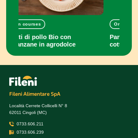
One-dish meals
Mai
Pancake salati con prosciutto
Invo
cotto e scamorza
zuc
Fileni Alimentare SpA
Località Cerrete Collicelli N° 8
62011 Cingoli (MC)
0733.606.211
0733.606.239