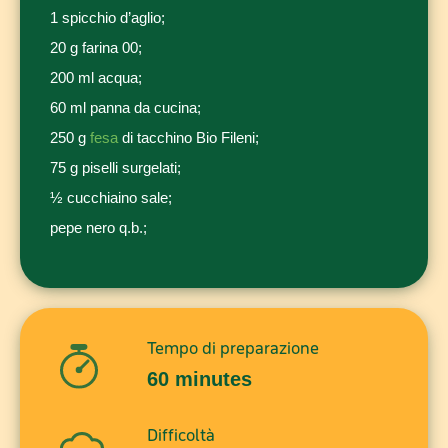
1 spicchio d’aglio;
20 g farina 00;
200 ml acqua;
60 ml panna da cucina;
250 g
fesa
di tacchino Bio Fileni;
75 g piselli surgelati;
½ cucchiaino sale;
pepe nero q.b.;
Tempo di preparazione
60 minutes
Difficoltà