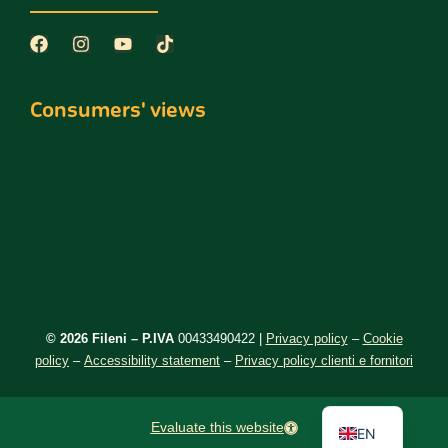
Consumers' views
©️ 2026 Fileni – P.IVA
00433490422 |
Privacy policy
–
Cookie
policy
–
Accessibility statement
–
Privacy policy clienti e fornitori
DE
IT
Evaluate this website
EN