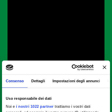
Consenso
Dettagli
Impostazioni degli annunci
In
Uso responsabile dei dati
Noi e
i nostri 1022 partner
trattiamo i vostri dati
Come preparare le mini torte salate