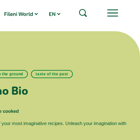
Fileni World
EN
 the ground
taste of the past
no Bio
be cooked
 your most imaginative recipes. Unleash your imagination with