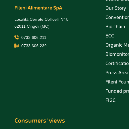
Fileni Alimentare SpA
Our Story
Convention
Località Cerrete Collicelli N° 8
Bio chain
62011 Cingoli (MC)
ECC
0733.606.211
Organic M
0733.606.239
Biomonito
Certificati
Press Area
Fileni Fou
Funded pro
FIGC
Consumers' views