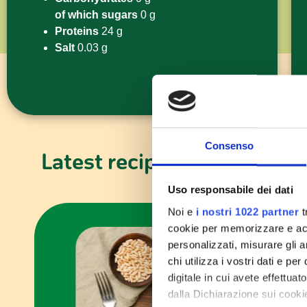
of which sugars
0 g
Proteins
24 g
Salt
0.03 g
Consenso
Latest recipes
Uso responsabile dei dati
Noi e
i nostri 1022 partner
t
cookie per memorizzare e acce
personalizzati, misurare gli an
chi utilizza i vostri dati e pe
digitale in cui avete effettua
dalla Dichiarazione sui cookie