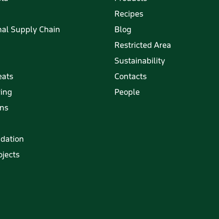
Recipes
al Supply Chain
Blog
Restricted Area
Sustainability
eats
Contacts
ring
People
ons
ndation
jects