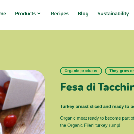
me
Products
Recipes
Blog
Sustainability
Organic products
They grow on
Fesa di Tacchi
Turkey breast sliced and ready to 
Organic meat ready to become part of
the Organic Fileni turkey rump!