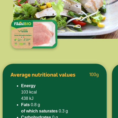
Average nutritional values
100g
Energy
103 kcal
438 kJ
Fats
0.8 g
of which saturates
0.3 g
Carbohydrates
0 g