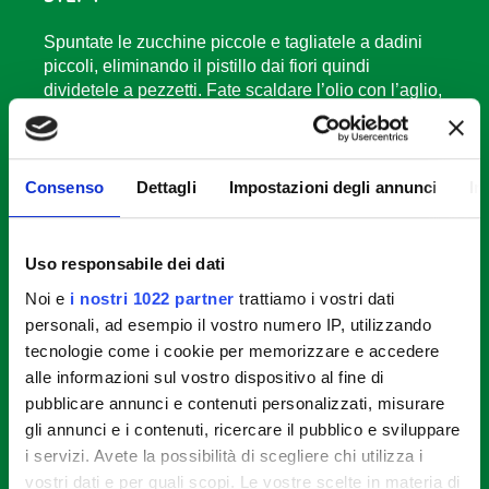
Spuntate le zucchine piccole e tagliatele a dadini
piccoli, eliminando il pistillo dai fiori quindi
dividetele a pezzetti. Fate scaldare l’olio con l’aglio,
aggiungete le zucchine e fatele cuocere 3-4 minuti,
poco prima del termine della cottura aggiungete i
fiori, sale e pepe.
Consenso
Dettagli
Impostazioni degli annunci
In
STEP 2
Uso responsabile dei dati
In una ciotola mettete la carne trita con il formaggio
Noi e
i nostri 1022 partner
trattiamo i vostri dati
grattugiato e l’uovo; aggiungete sale e pepe, le erbe
personali, ad esempio il vostro numero IP, utilizzando
aromatiche tritate e mescolare bene.
tecnologie come i cookie per memorizzare e accedere
alle informazioni sul vostro dispositivo al fine di
STEP 3
pubblicare annunci e contenuti personalizzati, misurare
gli annunci e i contenuti, ricercare il pubblico e sviluppare
Unite le zucchine ed i fiori quindi amalgamate.
i servizi. Avete la possibilità di scegliere chi utilizza i
vostri dati e per quali scopi. Le vostre scelte in materia di