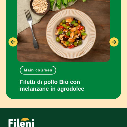
Main courses
One
con
Filetti di pollo Bio con
Panc
melanzane in agrodolce
cot