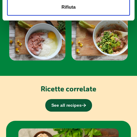
Utilizziamo i cookie per personalizzare contenuti ed
Rifiuta
annunci, per fornire funzionalità dei social media e per
analizzare il nostro traffico. Condividiamo inoltre
informazioni sul modo in cui utilizzi il nostro sito con i
nostri partner che si occupano di analisi dei dati web,
pubblicità e social media, i quali potrebbero combinarle
con altre informazioni che hai fornito loro o che hanno
raccolto dal tuo utilizzo dei loro servizi.
Ricette correlate
See all recipes