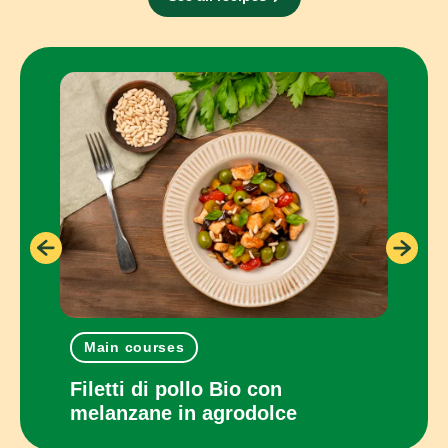
Main courses
One
con
Filetti di pollo Bio con
Panc
melanzane in agrodolce
cot