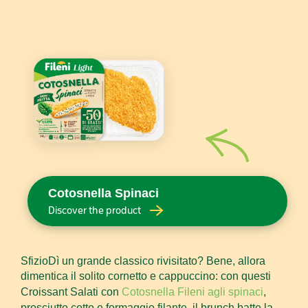
Cotosnella Spinaci
Discover the product
SfizioDì
un grande classico rivisitato? Bene, allora
dimentica il solito
cornetto e cappuccino
: con questi
Croissant Salati con
Cotosnella
Fileni agli spinaci
,
prosciutto cotto e formaggio filante, il brunch batte la