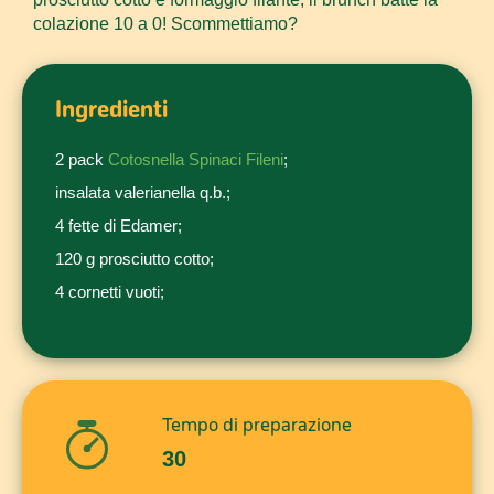
colazione 10 a 0! Scommettiamo?
Ingredienti
2 pack
Cotosnella
Spinaci Fileni
;
insalata valerianella q.b.;
4 fette di
Edamer
;
120 g prosciutto cotto;
4 cornetti vuoti;
Tempo di preparazione
30