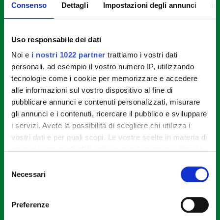
Consenso
Dettagli
Impostazioni degli annunci
In
Come preparare i croissant salati
con Cotosnella spinaci, cotto e
Uso responsabile dei dati
formaggio
Noi e
i nostri 1022 partner
trattiamo i vostri dati
personali, ad esempio il vostro numero IP, utilizzando
tecnologie come i cookie per memorizzare e accedere
STEP 1
alle informazioni sul vostro dispositivo al fine di
Cuocere la Cotosnella: preriscaldare il forno a 200
pubblicare annunci e contenuti personalizzati, misurare
°C e cuocere la Cotosnella Fileni agli spinaci per
gli annunci e i contenuti, ricercare il pubblico e sviluppare
circa 12 minuti, finché dorata e fragrante.
i servizi. Avete la possibilità di scegliere chi utilizza i
vostri dati e per quali scopi. Le vostre scelte in materia di
privacy sono applicabili solo su questa proprietà digitale
STEP 2
in cui avete effettuato le vostre scelte. È possibile
Selezione
modificare o revocare il proprio consenso in qualsiasi
Farcire i croissant: tagliare i cornetti a metà nel
Necessari
del
momento dalla Dichiarazione sui cookie o facendo clic
senso della lunghezza. Farcire la base con la
consenso
Cotosnella cotta, una fetta di prosciutto e una di
sull'icona di attivazione della privacy.
Preferenze
Edamer.
Con il tuo consenso, vorremmo anche: