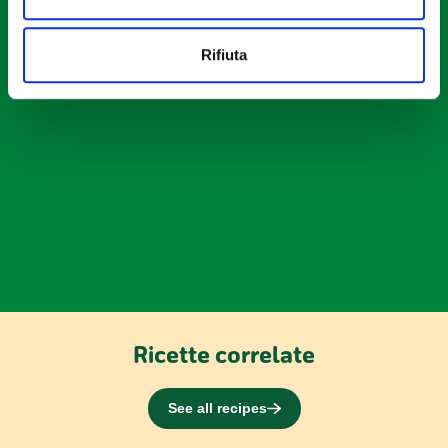
Utilizziamo i cookie per personalizzare contenuti ed
Rifiuta
annunci, per fornire funzionalità dei social media e per
analizzare il nostro traffico. Condividiamo inoltre
informazioni sul modo in cui utilizzi il nostro sito con i
nostri partner che si occupano di analisi dei dati web,
pubblicità e social media, i quali potrebbero combinarle
con altre informazioni che hai fornito loro o che hanno
raccolto dal tuo utilizzo dei loro servizi.
Ricette correlate
See all recipes