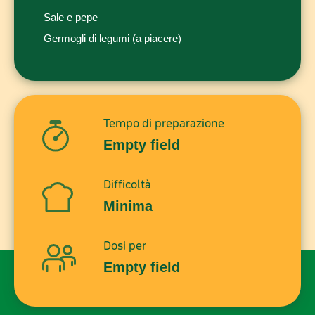
– Sale e pepe
– Germogli di legumi (a piacere)
Tempo di preparazione
Empty field
Difficoltà
Minima
Dosi per
Empty field