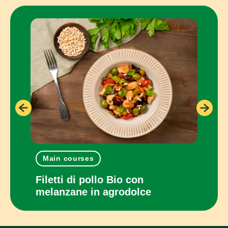
Main courses
One
con
Filetti di pollo Bio con
Panc
melanzane in agrodolce
cot