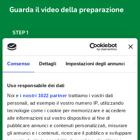
Guarda il video della preparazione
STEP 1
Pulite il cipollotto e affettatelo sottilmente, sbucciate
il cetriolo e tagliatelo a rondelle.
Consenso
Dettagli
Impostazioni degli annunci
In
STEP 2
Uso responsabile dei dati
Ponete in una insalatiera l’insalata, il cetriolo e il
cipollotto quindi aggiungete i pomodorini divisi a
Noi e
i nostri 1022 partner
trattiamo i vostri dati
spicchi.
personali, ad esempio il vostro numero IP, utilizzando
tecnologie come i cookie per memorizzare e accedere
alle informazioni sul vostro dispositivo al fine di
STEP 3
pubblicare annunci e contenuti personalizzati, misurare
Sbucciate l’avocado, eliminate il nocciolo e tagliate
gli annunci e i contenuti, ricercare il pubblico e sviluppare
la polpa a cubetti irrorandola con il succo di mezzo