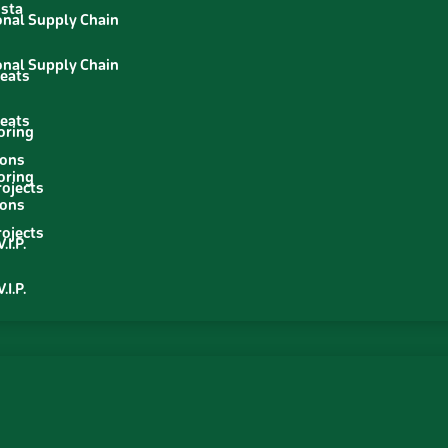
usta
nal Supply Chain
nal Supply Chain
eats
eats
oring
ions
oring
ojects
ions
ojects
.I.P.
.I.P.