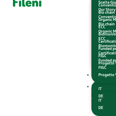
Scelta Gi
Conventio
Our Story
Bio chain
Conventio
Organic M
Bio chain
ECC
Organic M
Biomonit
ECC
Certificat
Biomonit
Funded pr
Certificat
FIGC
Funded pr
Progetto V
FIGC
EN
Progetto V
EN
IT
DE
IT
DE