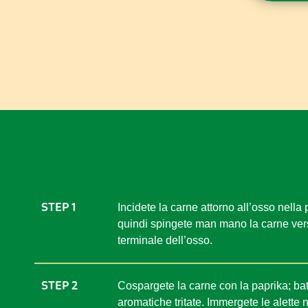
STEP 1
Incidete la carne attorno all’osso nella
quindi spingete man mano la carne verso
terminale dell’osso.
STEP 2
Cospargete la carne con la paprika; bat
aromatiche tritate. Immergete le alette n