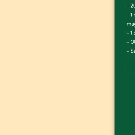
– 2
– 1
mag
– 1
– O
– S