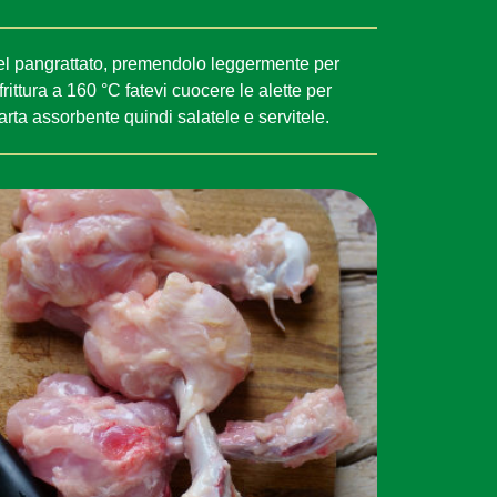
 nel pangrattato, premendolo leggermente per
 frittura a 160 °C fatevi cuocere le alette per
rta assorbente quindi salatele e servitele.