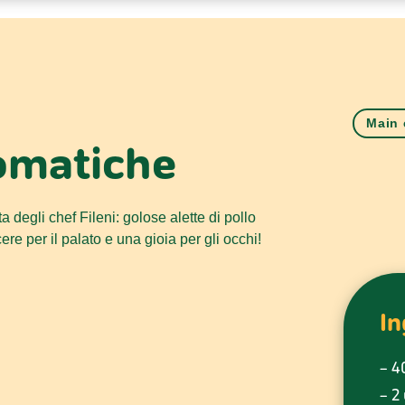
Main 
romatiche
 degli chef Fileni: golose alette di pollo
re per il palato e una gioia per gli occhi!
In
– 40
– 2