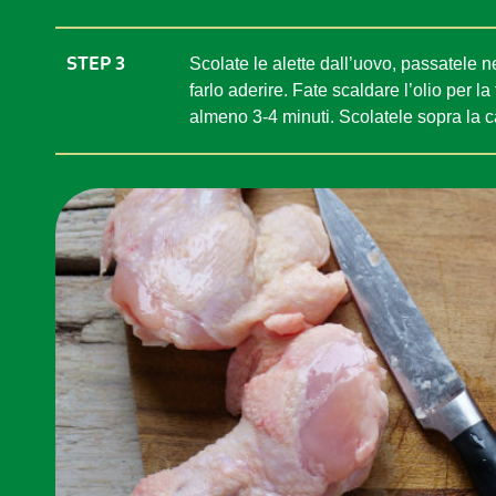
STEP 3
Scolate le alette dall’uovo, passatele
farlo aderire. Fate scaldare l’olio per la
almeno 3-4 minuti. Scolatele sopra la ca