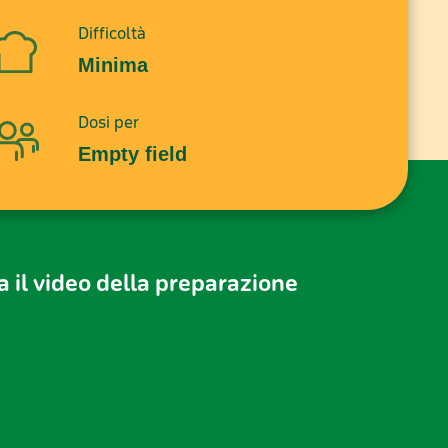
Difficoltà
Minima
Dosi per
Empty field
 il video della preparazione