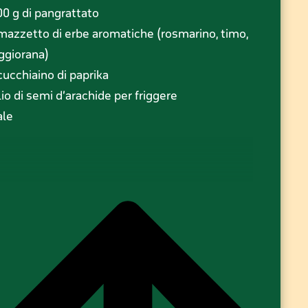
00 g di pangrattato
 mazzetto di erbe aromatiche (rosmarino, timo,
giorana)
 cucchiaino di paprika
lio di semi d’arachide per friggere
ale