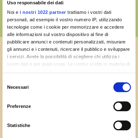
Uso responsabile dei dati
200
°C
Im ofen
Noi e
i nostri 1022 partner
trattiamo i vostri dati
personali, ad esempio il vostro numero IP, utilizzando
tecnologie come i cookie per memorizzare e accedere
60
minuten
alle informazioni sul vostro dispositivo al fine di
in der pfanne
pubblicare annunci e contenuti personalizzati, misurare
gli annunci e i contenuti, ricercare il pubblico e sviluppare
i servizi. Avete la possibilità di scegliere chi utilizza i
vostri dati e per quali scopi. Le vostre scelte in materia di
privacy sono applicabili solo su questa proprietà digitale
in cui avete effettuato le vostre scelte. È possibile
Neueste Rezepte
Selezione
modificare o revocare il proprio consenso in qualsiasi
Necessari
del
momento dalla Dichiarazione sui cookie o facendo clic
consenso
Alle Rezepte anzeigen
sull'icona di attivazione della privacy.
Preferenze
Con il tuo consenso, vorremmo anche:
raccogliere informazioni sulla tua posizione
Statistiche
geografica, con un'approssimazione di qualche