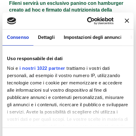
Fileni servirà un esclusivo panino con hamburger
creato ad hoc e firmato dal nutrizionista della
Nazionale Italiana di Calcio, Matteo Pincella
.
Dal 20 al 24 giugno, inoltre, in occasione della
seconda e terza partita degli Azzurri, Fileni si
Consenso
Dettagli
Impostazioni degli annunci
In
affiancherà ancora una volta al mondo dello sport –
portatore di principi e valori comuni come la passione,
il lavoro di squadra, la vita sana, il fair play, la
Uso responsabile dei dati
solidarietà e l’inclusione – e, nell’ambito delle
manifestazioni a sostegno di Pesaro quale Capitale
Noi e
i nostri 1022 partner
trattiamo i vostri dati
Italiana della Cultura 2024, sarà presente con un food
personali, ad esempio il vostro numero IP, utilizzando
truck in Piazzale Gabriele D’Annunzio, proponendo ai
tecnologie come i cookie per memorizzare e accedere
visitatori una selezione dei propri prodotti alla griglia,
alle informazioni sul vostro dispositivo al fine di
con un occhio rivolto anche alla solidarietà:
pubblicare annunci e contenuti personalizzati, misurare
hamburger, spiedini, arrosticini e salsicce verranno
gli annunci e i contenuti, ricercare il pubblico e sviluppare
infatti tutti cotti al momento e a fine giornata tutte le
i servizi. Avete la possibilità di scegliere chi utilizza i
eccedenze alimentari verranno integralmente
vostri dati e per quali scopi. Le vostre scelte in materia di
recuperate dalla Fondazione Banco Alimentare
privacy sono applicabili solo su questa proprietà digitale
Marche ETS e distribuite alle associazioni partner del
in cui avete effettuato le vostre scelte. È possibile
territorio.
Selezione