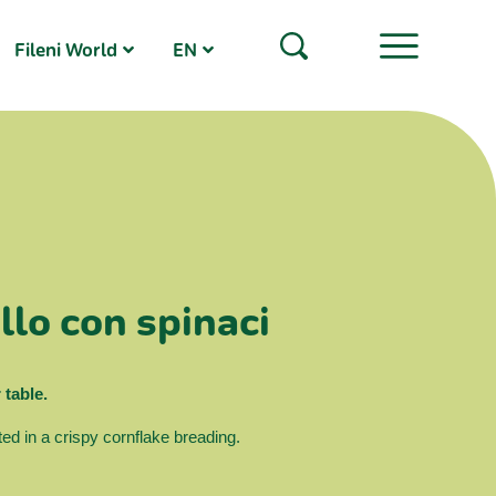
Fileni World
EN
llo con spinaci
 table.
ted in a crispy cornflake breading.