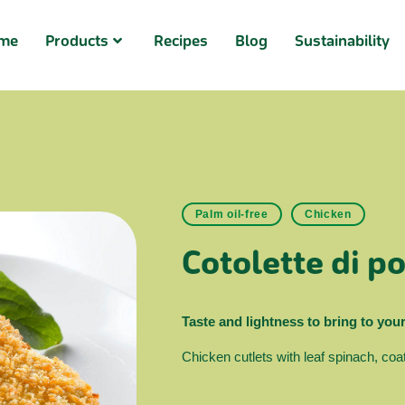
me
Products
Recipes
Blog
Sustainability
Palm oil-free
Chicken
Cotolette di po
Taste and lightness to bring to your
Chicken cutlets with leaf spinach, coa