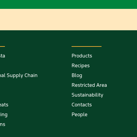
sta
Products
Recipes
al Supply Chain
Blog
Restricted Area
Sustainability
eats
Contacts
ring
People
ons