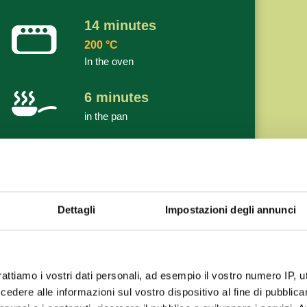
14
minutes
200
°C
In the oven
6
minutes
in the pan
7
minutes
200
°C
In air fryer
Dettagli
Impostazioni degli annunci
rattiamo i vostri dati personali, ad esempio il vostro numero IP, 
dere alle informazioni sul vostro dispositivo al fine di pubblica