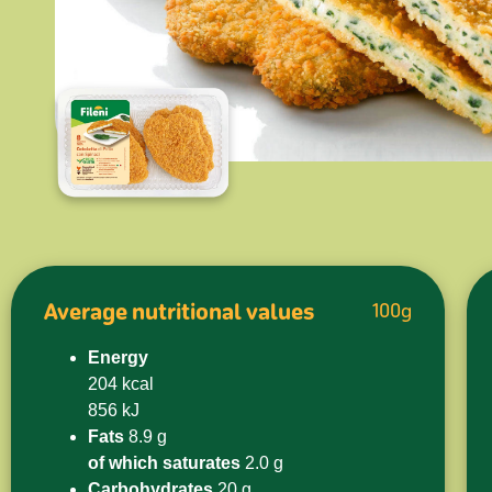
Average nutritional values
100g
Energy
204 kcal
856 kJ
Fats
8.9 g
of which saturates
2.0 g
Carbohydrates
20 g