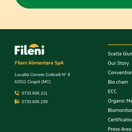
Scelta Giu
Fileni Alimentare SpA
Our Story
Convention
Località Cerrete Collicelli N° 8
Bio chain
62011 Cingoli (MC)
ECC
0733.606.211
Organic M
0733.606.239
Biomonito
Certificati
Press Area