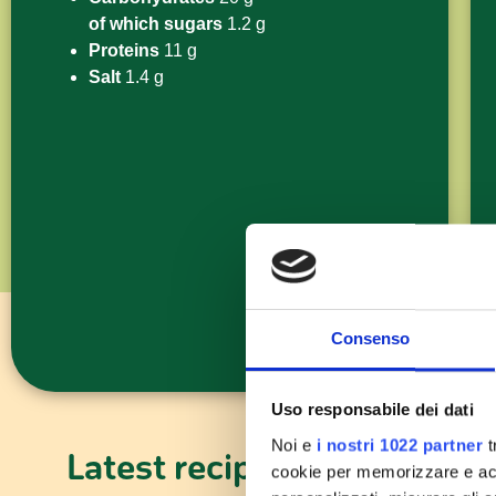
of which sugars
1.2 g
Proteins
11 g
Salt
1.4 g
Consenso
Uso responsabile dei dati
Noi e
i nostri 1022 partner
t
Latest recipes
cookie per memorizzare e acce