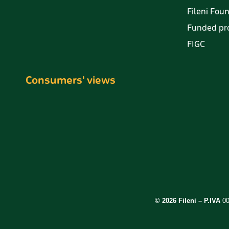
Fileni Fou
Funded pro
FIGC
Consumers' views
©️ 2026 Fileni – P.IVA
00