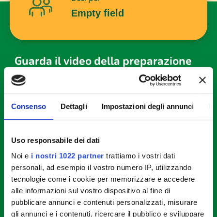
Empty field
Guarda il video della preparazione
STEP 1
Consenso
Dettagli
Impostazioni degli annunci
In
Private il pancarré della crosta e tagliatelo prima a
listarelle sottili quindi a cubettini.
Uso responsabile dei dati
Noi e
i nostri 1022 partner
trattiamo i vostri dati
STEP 2
personali, ad esempio il vostro numero IP, utilizzando
tecnologie come i cookie per memorizzare e accedere
Tritate grossolanamente sia le mandorle che i
pistacchi e, finemente, il finocchietto.
alle informazioni sul vostro dispositivo al fine di
pubblicare annunci e contenuti personalizzati, misurare
gli annunci e i contenuti, ricercare il pubblico e sviluppare