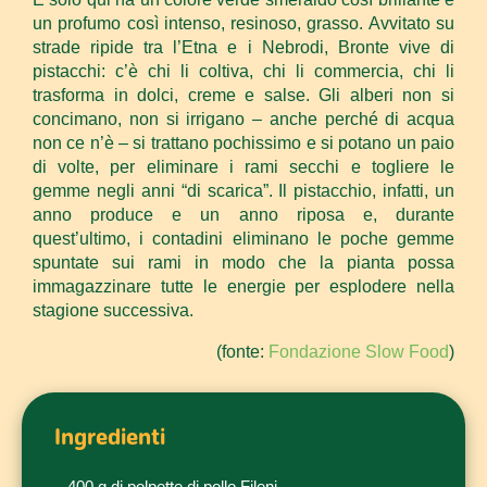
un profumo così intenso, resinoso, grasso. Avvitato su
strade ripide tra l’Etna e i Nebrodi, Bronte vive di
pistacchi: c’è chi li coltiva, chi li commercia, chi li
trasforma in dolci, creme e salse. Gli alberi non si
concimano, non si irrigano – anche perché di acqua
non ce n’è – si trattano pochissimo e si potano un paio
di volte, per eliminare i rami secchi e togliere le
gemme negli anni “di scarica”. Il pistacchio, infatti, un
anno produce e un anno riposa e, durante
quest’ultimo, i contadini eliminano le poche gemme
spuntate sui rami in modo che la pianta possa
immagazzinare tutte le energie per esplodere nella
stagione successiva.
(fonte:
Fondazione Slow Food
)
Ingredienti
– 400 g di polpette di pollo Fileni