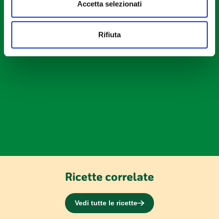
Accetta selezionati
dalla Dichiarazione sui cookie.
Utilizziamo i cookie per personalizzare contenuti ed
Rifiuta
annunci, per fornire funzionalità dei social media e per
analizzare il nostro traffico. Condividiamo inoltre
informazioni sul modo in cui utilizzi il nostro sito con i
nostri partner che si occupano di analisi dei dati web,
pubblicità e social media, i quali potrebbero combinarle
con altre informazioni che hai fornito loro o che hanno
raccolto dal tuo utilizzo dei loro servizi.
Ricette correlate
Vedi tutte le ricette