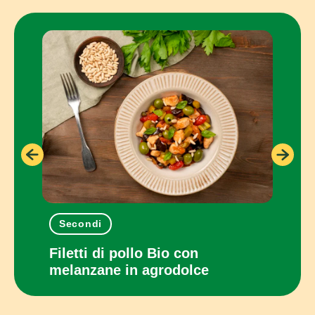
Secondi
Pia
con
Filetti di pollo Bio con
Panc
melanzane in agrodolce
cot