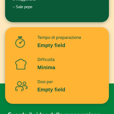
– Sale pepe
Tempo di preparazione
Empty field
Difficoltà
Minima
Dosi per
Empty field