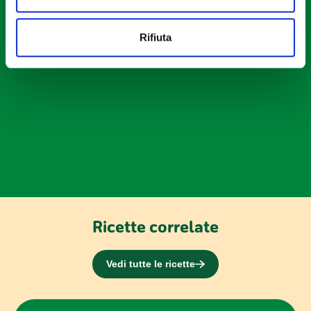
Utilizziamo i cookie per personalizzare contenuti ed
Rifiuta
annunci, per fornire funzionalità dei social media e per
analizzare il nostro traffico. Condividiamo inoltre
informazioni sul modo in cui utilizzi il nostro sito con i
nostri partner che si occupano di analisi dei dati web,
pubblicità e social media, i quali potrebbero combinarle
con altre informazioni che hai fornito loro o che hanno
raccolto dal tuo utilizzo dei loro servizi.
Ricette correlate
Vedi tutte le ricette