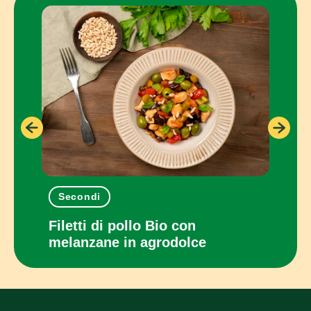
Secondi
Pia
con
Filetti di pollo Bio con
Panc
melanzane in agrodolce
cot