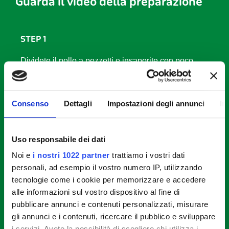
Guarda il video della preparazione
STEP 1
Dividete il pollo a pezzetti e insaporite con poco
sale e pepe. Avvolgete i bocconcini ottenuti con lo
speck.
Consenso
Dettagli
Impostazioni degli annunci
In
STEP 2
Frullate la mollica con le erbe aromatiche e passate
Uso responsabile dei dati
nel composto ottenuto le parti del pollo non avvolte
Noi e
i nostri 1022 partner
trattiamo i vostri dati
nello speck.
personali, ad esempio il vostro numero IP, utilizzando
tecnologie come i cookie per memorizzare e accedere
STEP 3
alle informazioni sul vostro dispositivo al fine di
pubblicare annunci e contenuti personalizzati, misurare
Pulite i porri, i peperoni, le carote e le zucchine
gli annunci e i contenuti, ricercare il pubblico e sviluppare
quindi dividetele a cubettini. In un tegame con l’olio
i servizi. Avete la possibilità di scegliere chi utilizza i