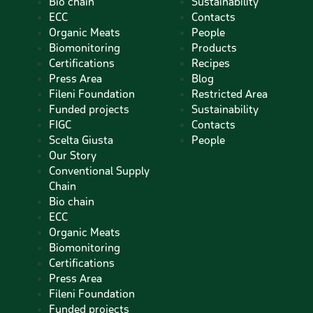
Bio chain
Sustainability
ECC
Contacts
Organic Meats
People
Biomonitoring
Products
Certifications
Recipes
Press Area
Blog
Fileni Foundation
Restricted Area
Funded projects
Sustainability
FIGC
Contacts
Scelta Giusta
People
Our Story
Conventional Supply
Chain
Bio chain
ECC
Organic Meats
Biomonitoring
Certifications
Press Area
Fileni Foundation
Funded projects