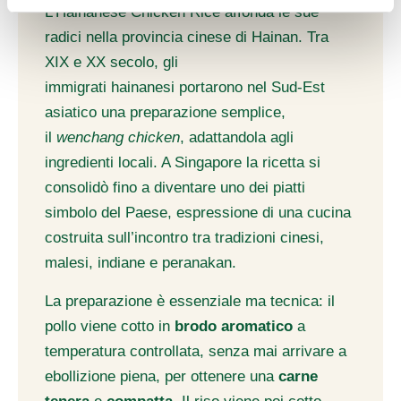
analizzare il nostro traffico. Condividiamo inoltre
L’Hainanese Chicken Rice affonda le sue
informazioni sul modo in cui utilizzi il nostro sito con i
radici nella provincia cinese di Hainan. Tra
nostri partner che si occupano di analisi dei dati web,
XIX e XX secolo, gli
pubblicità e social media, i quali potrebbero combinarle
immigrati hainanesi portarono nel Sud-Est
con altre informazioni che hai fornito loro o che hanno
raccolto dal tuo utilizzo dei loro servizi.
asiatico una preparazione semplice,
il
wenchang chicken
, adattandola agli
ingredienti locali. A Singapore la ricetta si
consolidò fino a diventare uno dei piatti
simbolo del Paese, espressione di una cucina
costruita sull’incontro tra tradizioni cinesi,
malesi, indiane e peranakan.
La preparazione è essenziale ma tecnica: il
pollo viene cotto in
brodo aromatico
a
temperatura controllata, senza mai arrivare a
ebollizione piena, per ottenere una
carne