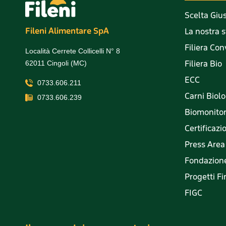
Scelta Giu
Fileni Alimentare SpA
La nostra s
Filiera Co
Località Cerrete Collicelli N° 8
Filiera Bio
62011 Cingoli (MC)
ECC
0733.606.211
Carni Biol
0733.606.239
Biomonito
Certificazi
Press Area
Fondazione
Progetti Fi
FIGC