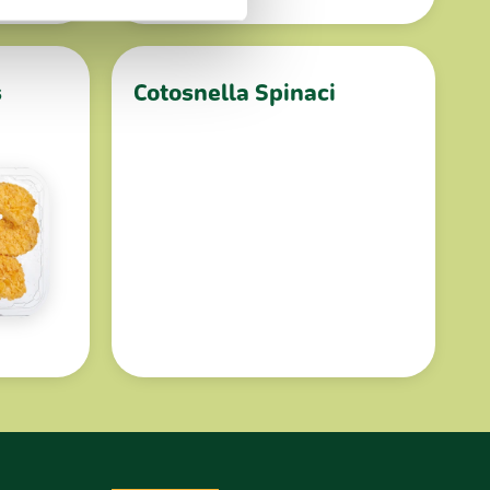
ostri partner che si occupano
azioni che hai fornito loro o
s
Cotosnella Spinaci