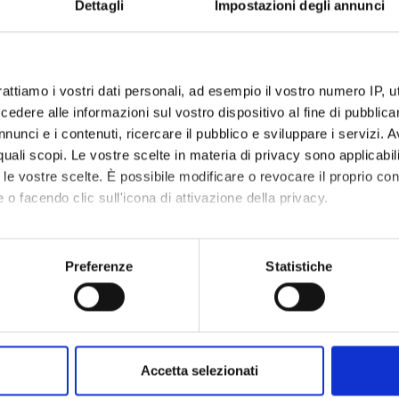
Dettagli
Impostazioni degli annunci
rattiamo i vostri dati personali, ad esempio il vostro numero IP, 
dere alle informazioni sul vostro dispositivo al fine di pubblica
nunci e i contenuti, ricercare il pubblico e sviluppare i servizi. A
r quali scopi. Le vostre scelte in materia di privacy sono applicabi
tone a fette con
Polpette di tacchin
to le vostre scelte. È possibile modificare o revocare il proprio 
re
pollo al pomodoro
 o facendo clic sull'icona di attivazione della privacy.
mo anche:
oni sulla tua posizione geografica, con un'approssimazione di qu
Preferenze
Statistiche
spositivo, scansionandolo attivamente alla ricerca di caratteristich
aborati i tuoi dati personali e imposta le tue preferenze nella
s
consenso in qualsiasi momento dalla Dichiarazione sui cookie.
Accetta selezionati
nalizzare contenuti ed annunci, per fornire funzionalità dei socia