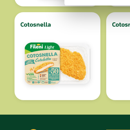
nostro traffico. Condividiamo 
di analisi dei dati web, pubbl
che hanno raccolto dal tuo uti
Cotosnella
Cotos