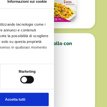
Informazioni sui cookie
utilizzando tecnologie come i
re annunci e contenuti
vete la possibilità di scegliere
li solo su questa proprietà
o e
Filetti di pollo con
consenso in qualsiasi momento
carciofi
alche metro,
Marketing
e specifiche (impronte
ezione dettagli
. Puoi
Accetta tutti
l media e per analizzare il