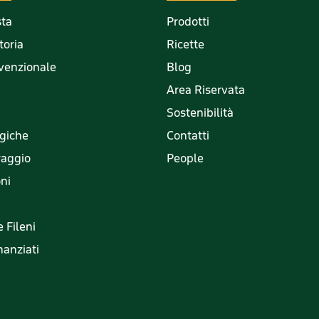
sta
Prodotti
toria
Ricette
nvenzionale
Blog
Area Riservata
Sostenibilità
ogiche
Contatti
raggio
People
oni
 Fileni
nanziati