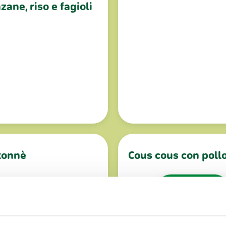
ane, riso e fagioli
 tonnè
Cous cous con poll