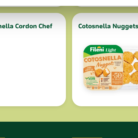
inoltre informazioni sul modo in cui utilizzi il nostro sito con i n
icità e social media, i quali potrebbero combinarle con altre inform
lizzo dei loro servizi.
nella Cordon Chef
Cotosnella Nugget