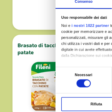
Consenso
Uso responsabile dei dati
Noi e
i nostri 1022 partner
t
cookie per memorizzare e acce
personalizzati, misurare gli an
chi utilizza i vostri dati e pe
Brasato di tacchino con
Polpet
digitale in cui avete effettua
patate
verdu
dalla Dichiarazione sui cookie
Con il tuo consenso, vorrem
Selezione
raccogliere informazi
Necessari
del
Identificare il tuo di
consenso
digitali).
Approfondisci come vengono el
modificare o ritirare il tuo 
Rifiuta
Utilizziamo i cookie per perso